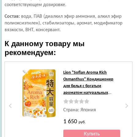
соответствующем дозировке.
Состав:
вода, ПАВ (диалкил эфир аммония, алкил эфир
полиоксиэтилен), стабилизаторы, аромат, модификатор
вязкости, ВНТ, консервант.
К данному товару мы
рекомендуем:
Ле
Lion
"Soflan Aroma Rich
Osmanthus" Кондиционер
для белья с богатым
ароматом натуральных
масел, сменная упаковка, 950
мл.
Страна: Япония
1 650
руб.