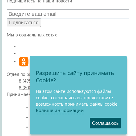
Подпишитесь на наши новости
Подписаться
Мы в социальных сетях
Разрешить сайту принимать
Отдел по работе с покупателями
Cookie?
8 (495) 220-51-30
8 (800) 707-27-19
На этом сайте используются файлы
Принимаем к оплате
cookie, соглашаясь вы предоставите
возможность принимать файлы cookie
Больше информации
Соглашаюсь