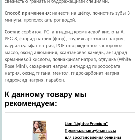
свежестью граната и будоражащими специями.
Способ применения:
нанести на щётку, почистить зубы 3
минуты, прополоскать рот водой.
Состав:
сорбитол, PG, ангидрид кремниевой кислоты А,
PEG-8, фторид натрия (фтор), лаурилсаркозинат натрия,
лаурил сульфат натрия, РОЕ отверждённое касторовое
масло, оксид алюминия, ксантановая камедь, ангидрид
кремниевой кислоты, полиакрилат натрия, отдушка (White
Rose Mint), сахаринат натрия, ангидрид пирофосфата
натрия, оксид титана, ментол, гидрокарбонат натрия,
гидроксид натрия, парабен.
К данному товару мы
рекомендуем:
Lion
"Lightee Premium"
Премиальная зубная паста
для восстановления белизны