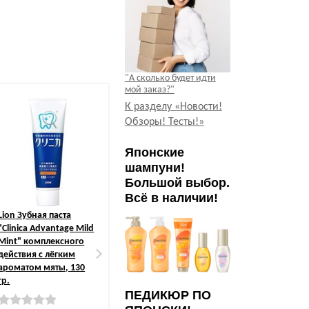
"А сколько будет идти
мой заказ?"
Летняя цен
К разделу «Новости!
Обзоры! Тесты!»
Японские
шампуни!
Большой выбор.
Всё в наличии!
Lion
Зубная паста
Lion
Тройная зубная
Ohe Corporat
"Clinica Advantage Mild
нить "Clinica", 30 шт.
Sponge" Губк
Mint" комплексного
ванной овал
действия с лёгким
ручкой.
Страна: Япония
ароматом мяты, 130
гр.
Страна: Яп
ПЕДИКЮР ПО