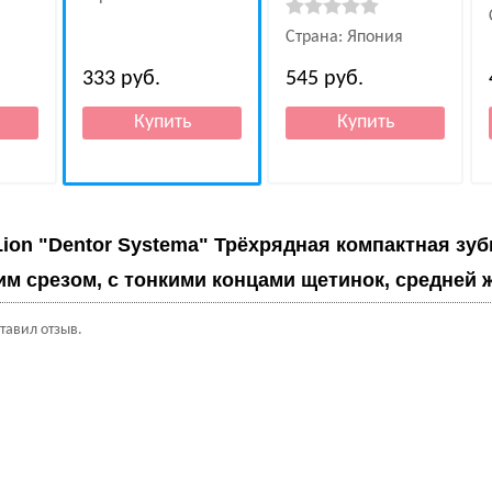
Страна: Япония
333
руб.
545
руб.
Lion "Dentor Systema" Трёхрядная компактная зу
им срезом, с тонкими концами щетинок, средней ж
ставил отзыв.