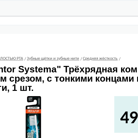
ОЛОСТЬЮ РТА
Зубные щётки и зубные нити
Средняя жёсткость
tor Systema" Трёхрядная ком
м срезом, с тонкими концами
и, 1 шт.
49