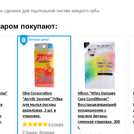
а сделана для тщательной чистки каждого зуба.
варом покупают:
Летняя цена!
ema"
Ohe Corporation
Nihon
"Wins Damage
"Acrylic Sponge" Губка
Care Conditioner"
ая
для мытья посуды
Восстанавливающий
акриловая, 2 шт. в
кондиционер с
и
упаковке.
маслом Арганы,
,
сменная упаковка, 300
4 отзыва
г.
Страна: Япония