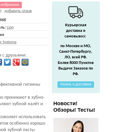
 избранное
добавить отзыв
968
Курьерская
ль:
Lion
доставка и
ия
самовывоз:
r Systema
по Москве и МО,
Санкт-Петербургу,
 с друзьями:
ЛО, всей РФ.
Более 8000 Пунктов
Выдачи Заказов по
РФ.
эффективной гигиены
Узнать о доставке
ко проникают в зубно-
Новости!
аляют зубной налёт и
Обзоры! Тесты!
озволяет использовать
щеток особенно хорошо
кой зубной пасты