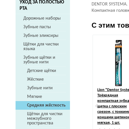
УХОД ЗА ПОЛОСТЬЮ
DENTOR SYSTEMA.
РТА
Компактная головк
Дорожные наборы
С этим то
Зубные пасты
Зубные эликсиры
Щётки для чистки
языка
Зубные щётки и
зубные нити
Детские щётки
Жёсткие
Зубные нити
Lion
"Dentor Syst
Трёхрядная
Мягкие
компактная зубн
Средняя жёсткость
щетка с плоским
срезом, с тонким
Щётки для чистки
концами щетинок
межзубного
мягкая, 1 шт.
пространства