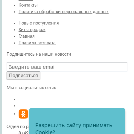
Контакты
Политика обработки персональных данных
Новые поступления
Хиты продаж
Главная
Правила возврата
Подпишитесь на наши новости
Подписаться
Мы в социальных сетях
Разрешить сайту принимать
Отдел по работе с покупателями
Cookie?
8 (495) 220-51-30