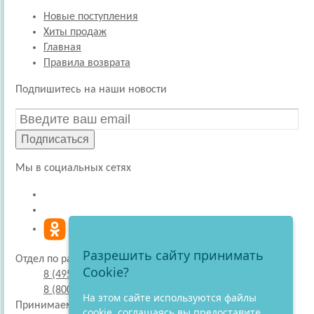
Новые поступления
Хиты продаж
Главная
Правила возврата
Подпишитесь на наши новости
Подписаться
Мы в социальных сетях
Разрешить сайту принимать
Отдел по работе с покупателями
Cookie?
8 (495) 220-51-30
8 (800) 707-27-19
На этом сайте используются файлы
Принимаем к оплате
cookie, соглашаясь вы предоставите