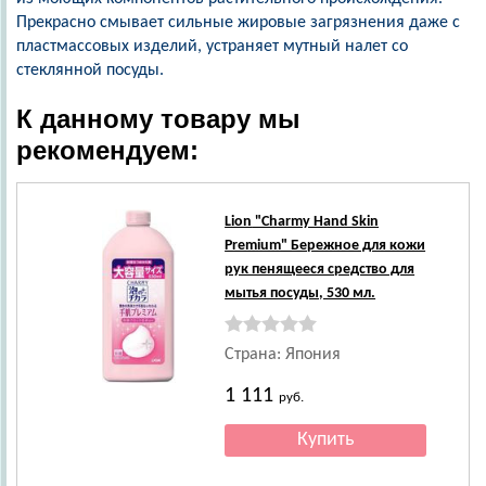
Прекрасно смывает сильные жировые загрязнения даже с
пластмассовых изделий, устраняет мутный налет со
стеклянной посуды.
К данному товару мы
рекомендуем:
Lion
"Сharmy Hand Skin
Premium" Бережное для кожи
рук пенящееся средство для
мытья посуды, 530 мл.
Страна: Япония
1 111
руб.