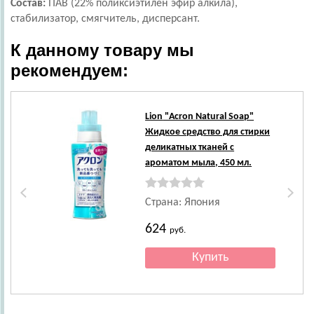
Состав:
ПАВ (22% поликсиэтилен эфир алкила),
стабилизатор, смягчитель, дисперсант.
К данному товару мы
рекомендуем:
Lion
"Acron Natural Soap"
Жидкое средство для стирки
деликатных тканей с
ароматом мыла, 450 мл.
Страна: Япония
624
руб.