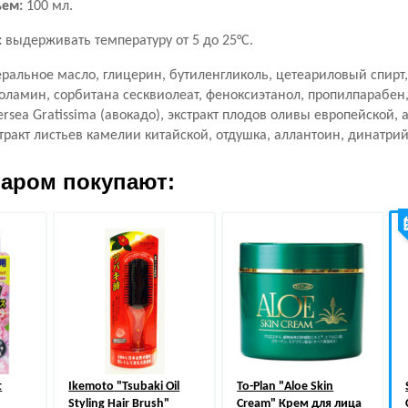
ем:
100 мл.
:
выдерживать температуру от 5 до 25°С.
ральное масло, глицерин, бутиленгликоль, цетеариловый спирт,
оламин, сорбитана сесквиолеат, феноксиэтанол, пропилпарабен
ersea Gratissima (авокадо), экстракт плодов оливы европейской, 
тракт листьев камелии китайской, отдушка, аллантоин, динатрий
варом покупают:
t
Ikemoto
"Tsubaki Oil
To-Plan
"Aloe Skin
Styling Hair Brush"
Cream" Крем для лица