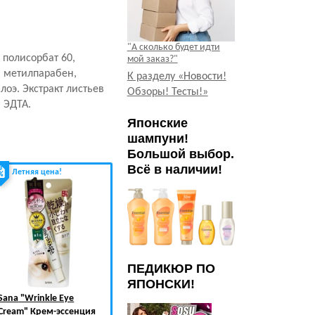
"А сколько будет идти
 полисорбат 60,
мой заказ?"
, метилпарабен,
К разделу «Новости!
алоэ. Экстракт листьев
Обзоры! Тесты!»
 ЭДТА.
Японские
шампуни!
Большой выбор.
Всё в наличии!
Летняя цена!
Летняя цена!
ПЕДИКЮР ПО
ЯПОНСКИ!
Sana
"Wrinkle Eye
Vess
"Face massager"
Vess
"Hear Re
Cream" Крем-эссенция
Массажер для
Cassa Refresh