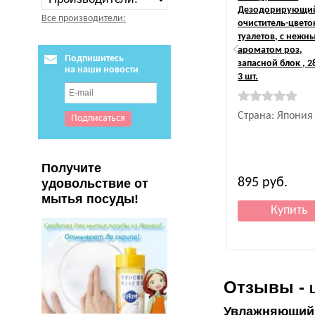
Дезодорирующи
Все производители:
очиститель-цвето
туалетов, с нежн
ароматом роз,
Подпишитесь
запасной блок , 28
на наши новости
3 шт.
Страна: Япония
Получите
895
руб.
удовольствие от
мытья посуды!
Отзывы -
Увлажняющий к