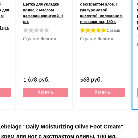
й
Щетка для укладки
с экстрактом алоэ, с
к для
волос, с маслом
гиалуроновой
ым
камелии японской, 1
кислотой, коллагеном
шт.
и скваланом, 180 г.
 гр х
1 отзыв
Страна: Япония
Страна: Япония
1 678
руб.
568
руб.
Lebelage "Daily Moisturizing Olive Foot Cream"
рем для ног с экстрактом оливы, 100 мл.