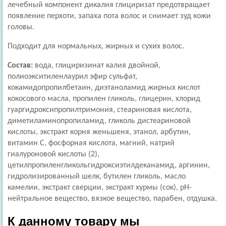
лечебный компонент дикалия глициризат предотвращает
появление перхоти, запаха пота волос и снимает зуд кожи
головы.
Подходит для нормальных, жирных и сухих волос.
Состав:
вода, глициризинат калия двойной,
полиоэкситиленлаурил эфир сульфат,
кокамидопропилбетаин, диэтаноламид жирных кислот
кокосового масла, пропилен гликоль, глицерин, хлорид
гуаргидроксипропилтримония, стеариновая кислота,
диметиламинопропиламид, гликоль дистеариновой
кислоты, экстракт корня женьшеня, этанол, арбутин,
витамин С, фосфорная кислота, магний, натрий
гиалуроновой кислоты (2),
цетилпропиленгликольгидроксиэтилдеканамид, аргинин,
гидролизированный шелк, бутилен гликоль, масло
камелии, экстракт сверции, экстракт хурмы (сок), рН-
нейтральное вещество, вязкое вещество, парабен, отдушка.
К данному товару мы