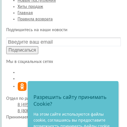
Новые поступления
Хиты продаж
Главная
Правила возврата
Подпишитесь на наши новости
Подписаться
Мы в социальных сетях
Разрешить сайту принимать
Отдел по работе с покупателями
Cookie?
8 (495) 220-51-30
8 (800) 707-27-19
На этом сайте используются файлы
Принимаем к оплате
cookie, соглашаясь вы предоставите
возможность принимать файлы cookie