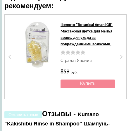
рекомендуем:
Ле
Ikemoto
"Botanical Amani Oil"
Массажная щётка для мытья
волос, для ухода за
поврежденными волосами, с
маслом льна, 1 шт.
Страна: Япония
859
руб.
Отзывы -
Kumano
Оставить отзыв
"Kakishibu Rinse in Shampoo" Шампунь-