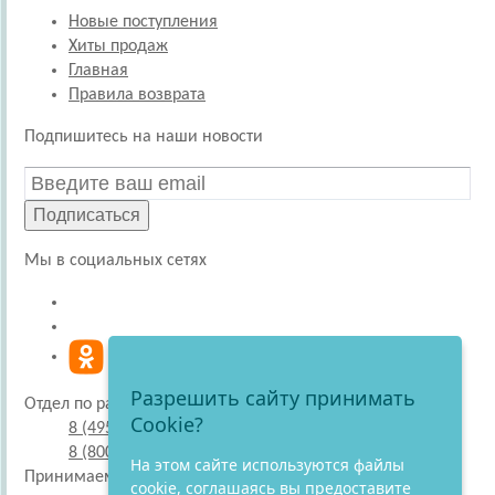
Новые поступления
Хиты продаж
Главная
Правила возврата
Подпишитесь на наши новости
Подписаться
Мы в социальных сетях
Разрешить сайту принимать
Отдел по работе с покупателями
Cookie?
8 (495) 220-51-30
8 (800) 707-27-19
На этом сайте используются файлы
Принимаем к оплате
cookie, соглашаясь вы предоставите