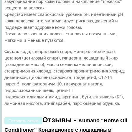
закупоривание пор кожи головы и накопление "тяжелых"
веществ на волосах.
Средство имеет слабокислый уровень pH, идентичный pH
кожи человека, что минимизирует риск раздражений и
поддерживает здоровье кожи головы.
После использования волосы становятся послушными,
мягкими и меньше путаются.
Состав:
вода, стеариловый спирт, минеральное масло,
цетанол (цетиловый спирт), глицерин, лошадиный жир
(лошадиное масло), масло семян камелии японской,
стеартримония хлорид, стеароксипропилтримония хлорид,
диметикон, циклопентасилоксан, тридецет-3, С12-14
парет-5, поликватерниум-10, гиалуронат натрия,
гидролизованный шелк, цетил-ПГ
гидроксиэтилпальмитамид, аргинин, бутиленгликоль (БГ),
лимонная кислота, этилпарабен, парфюмерная отдушка.
Отзывы -
Kumano "Horse Oil
Оставить отзыв
Conditioner" Кондиционер с лошадиным