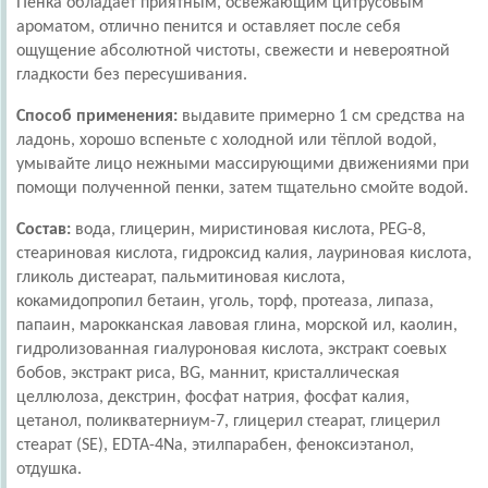
Пенка обладает приятным, освежающим цитрусовым
ароматом, отлично пенится и оставляет после себя
ощущение абсолютной чистоты, свежести и невероятной
гладкости без пересушивания.
Способ применения:
выдавите примерно 1 см средства на
ладонь, хорошо вспеньте с холодной или тёплой водой,
умывайте лицо нежными массирующими движениями при
помощи полученной пенки, затем тщательно смойте водой.
Состав:
вода, глицерин, миристиновая кислота, PEG-8,
стеариновая кислота, гидроксид калия, лауриновая кислота,
гликоль дистеарат, пальмитиновая кислота,
кокамидопропил бетаин, уголь, торф, протеаза, липаза,
папаин, марокканская лавовая глина, морской ил, каолин,
гидролизованная гиалуроновая кислота, экстракт соевых
бобов, экстракт риса, BG, маннит, кристаллическая
целлюлоза, декстрин, фосфат натрия, фосфат калия,
цетанол, поликватерниум-7, глицерил стеарат, глицерил
стеарат (SE), EDTA-4Na, этилпарабен, феноксиэтанол,
отдушка.