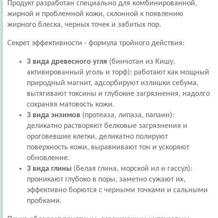
Продукт разработан специально для комбинированной,
жирной и проблемной кожи, склонной к появлению
жирного блеска, черных точек и забитых пор.
Секрет эффективности - формула тройного действия:
3 вида древесного угля
(бинчотан из Кишу,
активированный уголь и торф): работают как мощный
природный магнит, адсорбируют излишки себума,
вытягивают токсины и глубокие загрязнения, надолго
сохраняя матовость кожи.
3 вида энзимов
(протеаза, липаза, папаин):
деликатно растворяют белковые загрязнения и
ороговевшие клетки, деликатно полируют
поверхность кожи, выравнивают тон и ускоряют
обновление.
3 вида глины
(белая глина, морской ил и гассул):
проникают глубоко в поры, заметно сужают их,
эффективно борются с черными точками и сальными
пробками.