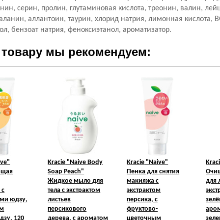
нин, серин, пролин, глутаминовая кислота, треонин, валин, лей
ланин, аллантоин, таурин, хлорид натрия, лимонная кислота, BG
ол, бензоат натрия, феноксиэтанол, ароматизатор.
 товару мы рекомендуем:
ve"
Kracie
"Naive Body
Kracie
"Naive"
Krac
ющая
Soap Peach"
Пенка для снятия
Очи
Жидкое мыло для
макияжа с
для 
 с
тела с экстрактом
экстрактом
экст
ми юдзу,
листьев
персика, с
зелё
ом
персикового
фруктово-
аро
дзу, 120
дерева, с ароматом
цветочным
зеле