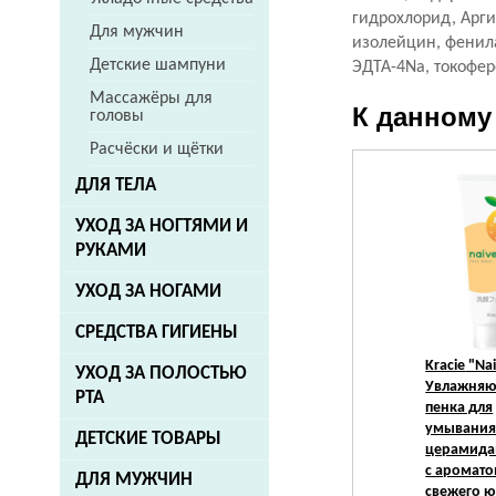
гидрохлорид, Арги
Для мужчин
изолейцин, фенила
Детские шампуни
ЭДТА-4Na, токофер
Массажёры для
К данному
головы
Расчёски и щётки
ДЛЯ ТЕЛА
УХОД ЗА НОГТЯМИ И
РУКАМИ
УХОД ЗА НОГАМИ
СРЕДСТВА ГИГИЕНЫ
Kracie
"Nai
УХОД ЗА ПОЛОСТЬЮ
Увлажня
РТА
пенка для
умывания
ДЕТСКИЕ ТОВАРЫ
церамида
с аромат
ДЛЯ МУЖЧИН
свежего ю