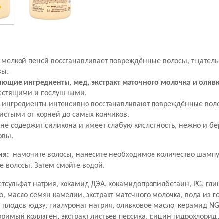
 мелкой пеной восстанавливает повреждённые волосы, тщательн
вы.
ющие ингредиенты, мед, экстракт маточного молочка и олив
естящими и послушными.
в ингредиенты интенсивно восстанавливают повреждённые воло
истыми от корней до самых кончиков.
не содержит силикона и имеет слабую кислотность, нежно и бе
овы.
ия:
намочите волосы, нанесите необходимое количество шампун
е волосы. Затем смойте водой.
етсульфат натрия, кокамид ДЭА, кокамидопропилбетаин, PG, гли
о, масло семян камелии, экстракт маточного молочка, вода из г
т плодов юдзу, гиалуронат натрия, оливковое масло, керамид NG
оримый коллаген, экстракт листьев персика, рицин гидрохлорид