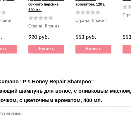
сочного персика,
ароматом, 120 г.
530 мл.
Стр
Япония
Страна: Япония
Страна: Япония
.
920
руб.
553
руб.
55
Kumano "P's Honey Repair Shampoo"
ающий шампунь для волос, с оливковым маслом,
чком, с цветочным ароматом, 400 мл.
ставил отзыв.