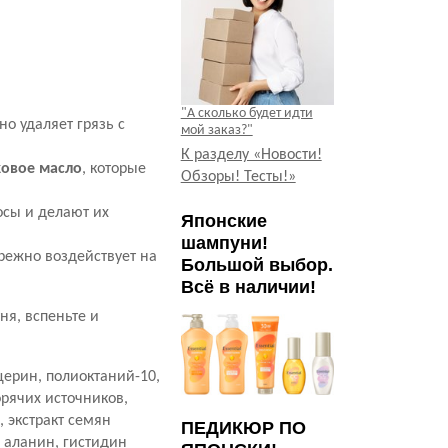
"А сколько будет идти
о удаляет грязь с
мой заказ?"
К разделу «Новости!
ковое масло
, которые
Обзоры! Тесты!»
сы и делают их
Японские
шампуни!
режно воздействует на
Большой выбор.
Всё в наличии!
я, вспеньте и
церин, полиоктаний-10,
орячих источников,
, экстракт семян
ПЕДИКЮР ПО
, аланин, гистидин