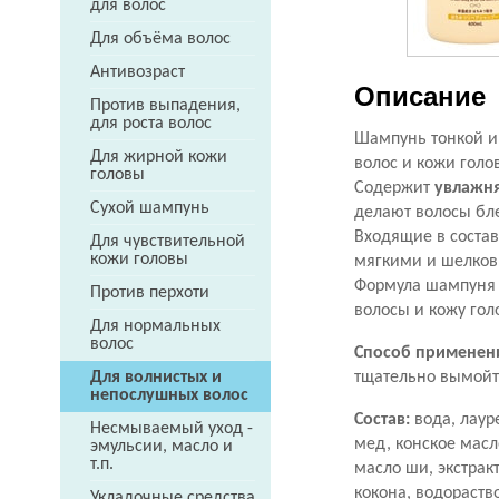
для волос
Для объёма волос
Антивозраст
Описание
Против выпадения,
для роста волос
Шампунь тонкой и
Для жирной кожи
волос и кожи голо
головы
Содержит
увлажня
Сухой шампунь
делают волосы бл
Входящие в соста
Для чувствительной
кожи головы
мягкими и шелков
Формула шампуня 
Против перхоти
волосы и кожу гол
Для нормальных
волос
Способ применен
тщательно вымойт
Для волнистых и
непослушных волос
Состав:
вода, лаур
Несмываемый уход -
мед, конское масл
эмульсии, масло и
т.п.
масло ши, экстрак
кокона, водораств
Укладочные средства