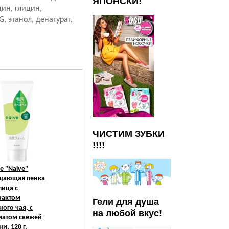
ЯПОНСКИ!
цин, глицин,
, этанол, денатурат,
ЧИСТИМ ЗУБКИ
!!!!
ie
"Naive"
щающая пенка
лица с
рактом
Гели для душа
ного чая, с
на любой вкус!
матом свежей
ни, 120 г.