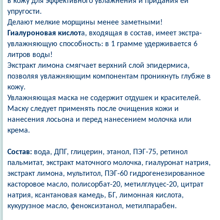
в кожу для эффективного увлажнения и придания ей
упругости.
Делают мелкие морщины менее заметными!
Гиалуроновая кислот
а, входящая в состав, имеет экстра-
увлажняющую способность: в 1 грамме удерживается 6
литров воды!
Экстракт лимона смягчает верхний слой эпидермиса,
позволяя увлажняющим компонентам проникнуть глубже в
кожу.
Увлажняющая маска не содержит отдушек и красителей.
Маску следует применять после очищения кожи и
нанесения лосьона и перед нанесением молочка или
крема.
Состав:
вода, ДПГ, глицерин, этанол, ПЭГ-75, ретинол
пальмитат, экстракт маточного молочка, гиалуронат натрия,
экстракт лимона, мультитол, ПЭГ-60 гидрогенезированное
касторовое масло, полисорбат-20, метилглуцес-20, цитрат
натрия, ксантановая камедь, БГ, лимонная кислота,
кукурузное масло, феноксиэтанол, метилпарабен.