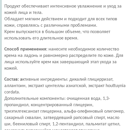
Продукт обеспечивает интенсивное увлажнение и уход за
кожей лица и тела.
Обладает мягким действием и подходит для всех типов
кожи, справляясь с различными проблемами.
Крем выпускается в большом объеме, что позволяет
использовать его длительное время.
Способ применения:
нанесите необходимое количество
крема на ладонь и равномерно распределите по коже. Для
лица используйте крем как завершающий этап ухода за
кожей.
Состав: а
ктивные ингредиенты: дикалий глицирризат,
аллантоин, экстракт центеллы азиатской, экстракт houttuynia
cordata.
Дополнительные компоненты: очищенная вода, 1,3-
пропандиол, концентрированный глицерин,
триэтилгексаноат глицерина, альфа-олефиновый олигомер,
сахарный сквалан, затвердевший рапсовый спирт, масло
ши, беениловый спирт, 1,2-пентандиол, пальмитат цетил,