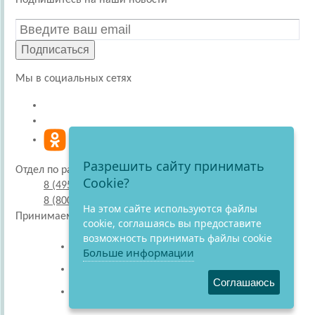
Подпишитесь на наши новости
Подписаться
Мы в социальных сетях
Разрешить сайту принимать
Отдел по работе с покупателями
Cookie?
8 (495) 220-51-30
8 (800) 707-27-19
На этом сайте используются файлы
Принимаем к оплате
cookie, соглашаясь вы предоставите
возможность принимать файлы cookie
Больше информации
Соглашаюсь