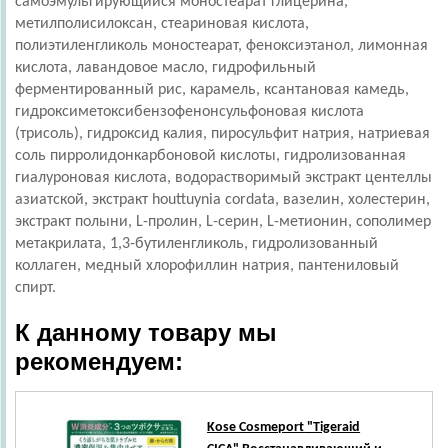
самоэмульгирующийся моностеарат глицерина,
метилполисилоксан, стеариновая кислота,
полиэтиленгликоль моностеарат, феноксиэтанол, лимонная
кислота, лавандовое масло, гидрофильный
ферментированный рис, карамель, ксантановая камедь,
гидроксиметоксибензофенонсульфоновая кислота
(трисоль), гидроксид калия, пиросульфит натрия, натриевая
соль пирролидонкарбоновой кислоты, гидролизованная
гиалуроновая кислота, водорастворимый экстракт центеллы
азиатской, экстракт houttuynia cordata, вазелин, холестерин,
экстракт полыни, L-пролин, L-серин, L-метионин, сополимер
метакрилата, 1,3-бутиленгликоль, гидролизованный
коллаген, медный хлорофиллин натрия, пантениловый
спирт.
К данному товару мы
рекомендуем:
Kose Cosmeport
"Tigeraid