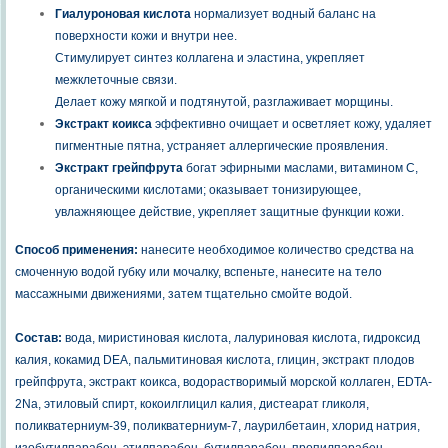
Гиалуроновая кислота
нормализует водный баланс на
поверхности кожи и внутри нее.
Стимулирует синтез коллагена и эластина, укрепляет
межклеточные связи.
Делает кожу мягкой и подтянутой, разглаживает морщины.
Экстракт коикса
эффективно очищает и осветляет кожу, удаляет
пигментные пятна, устраняет аллергические проявления.
Экстракт грейпфрута
богат эфирными маслами, витамином С,
органическими кислотами; оказывает тонизирующее,
увлажняющее действие, укрепляет защитные функции кожи.
Способ применения:
нанесите необходимое количество средства на
смоченную водой губку или мочалку, вспеньте, нанесите на тело
массажными движениями, затем тщательно смойте водой.
Состав:
вода, миристиновая кислота, лалуриновая кислота, гидроксид
калия, кокамид DEA, пальмитиновая кислота, глицин, экстракт плодов
грейпфрута, экстракт коикса, водорастворимый морской коллаген, EDTA-
2Na, этиловый спирт, кокоилглицил калия, дистеарат гликоля,
поликватерниум-39, поликватерниум-7, лаурилбетаин, хлорид натрия,