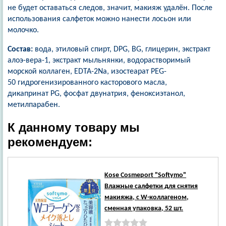
не будет оставаться следов, значит, макияж удалён. После
использования салфеток можно нанести лосьон или
молочко.
Состав:
вода, этиловый спирт, DPG, BG, глицерин, экстракт
алоэ-вера-1, экстракт мыльнянки, водорастворимый
морской коллаген, EDTA-2Na, изостеарат PEG-
50 гидрогенизированного касторового масла,
дикапринат PG, фосфат двунатрия, феноксиэтанол,
метилпарабен.
К данному товару мы
рекомендуем:
Kose Cosmeport
"Softymo"
Влажные салфетки для снятия
макияжа, с W-коллагеном,
сменная упаковка, 52 шт.