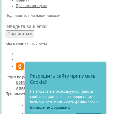
Главная
Правила возврата
Подпишитесь на наши новости
Подписаться
Мы в социальных сетях
Разрешить сайту принимать
Отдел по работе с покупателями
Cookie?
8 (495) 220-51-30
8 (800) 707-27-19
На этом сайте используются файлы
Принимаем к оплате
cookie, соглашаясь вы предоставите
возможность принимать файлы cookie
Больше информации