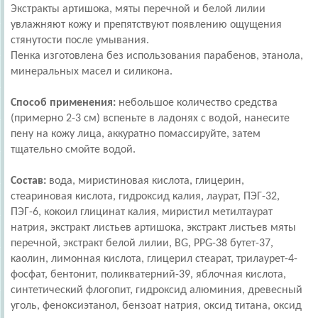
Экстракты артишока, мяты перечной и белой лилии
увлажняют кожу и препятствуют появлению ощущения
стянутости после умывания.
Пенка изготовлена без использования парабенов, этанола,
минеральных масел и силикона.
Способ применения:
небольшое количество средства
(примерно 2-3 см) вспеньте в ладонях с водой, нанесите
пену на кожу лица, аккуратно помассируйте, затем
тщательно смойте водой.
Состав:
вода, миристиновая кислота, глицерин,
стеариновая кислота, гидроксид калия, лаурат, ПЭГ-32,
ПЭГ-6, кокоил глицинат калия, миристил метилтаурат
натрия, экстракт листьев артишока, экстракт листьев мяты
перечной, экстракт белой лилии, BG, PPG-38 бутет-37,
каолин, лимонная кислота, глицерил стеарат, трилаурет-4-
фосфат, бентонит, поликватерний-39, яблочная кислота,
синтетический флогопит, гидроксид алюминия, древесный
уголь, феноксиэтанол, бензоат натрия, оксид титана, оксид