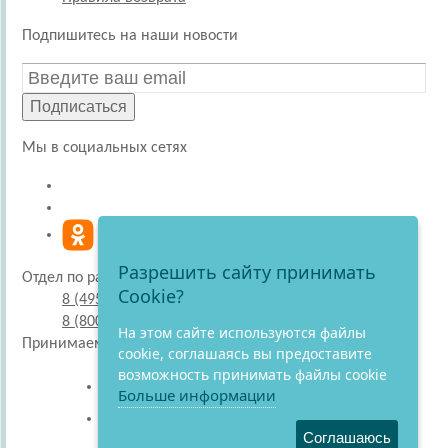
Подпишитесь на наши новости
Подписаться
Мы в социальных сетях
Разрешить сайту принимать
Отдел по работе с покупателями
Cookie?
8 (495) 220-51-30
8 (800) 707-27-19
На этом сайте используются файлы
Принимаем к оплате
cookie, соглашаясь вы предоставите
возможность принимать файлы cookie
Больше информации
Соглашаюсь