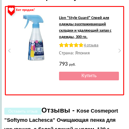
Хит продаж!
Lion
"Style Guard" Спрей для
одежды разглаживающий
складки и удаляющий запах с
одежды, 300 гр.
4 отзыва
Страна: Япония
793
руб.
Отзывы -
Kose Cosmeport
Оставить отзыв
"Softymo Lachesca" Очищающая пенка для