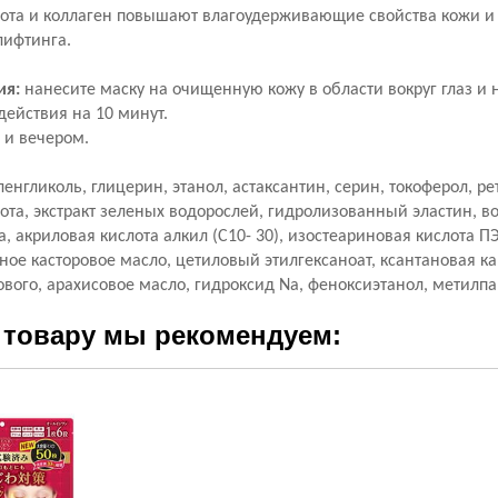
лота и коллаген повышают влагоудерживающие свойства кожи и
лифтинга.
ия:
нанесите маску на очищенную кожу в области вокруг глаз и 
действия на 10 минут.
 и вечером.
енгликоль, глицерин, этанол, астаксантин, серин, токоферол, р
отa, экстракт зеленых водорослей, гидролизованный эластин, 
a, акриловая кислота алкил (C10- 30), изостеариновая кислота П
ое касторовое масло, цетиловый этилгексаноат, ксантановая к
ового, арахисовое масло, гидроксид Na, феноксиэтанол, метилп
 товару мы рекомендуем: