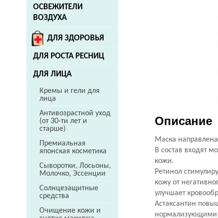
ОСВЕЖИТЕЛИ
ВОЗДУХА
ДЛЯ ЗДОРОВЬЯ
ДЛЯ РОСТА РЕСНИЦ
ДЛЯ ЛИЦА
Кремы и гели для
лица
Антивозрастной уход
Описание
(от 30-ти лет и
старше)
Маска направлена
Премиальная
В состав входят 
японская косметика
кожи.
Сыворотки, Лосьоны,
Ретинол стимулир
Молочко, Эссенции
кожу от негативно
Солнцезащитные
улучшает кровооб
средства
Астаксантин повы
Очищение кожи и
нормализующими 