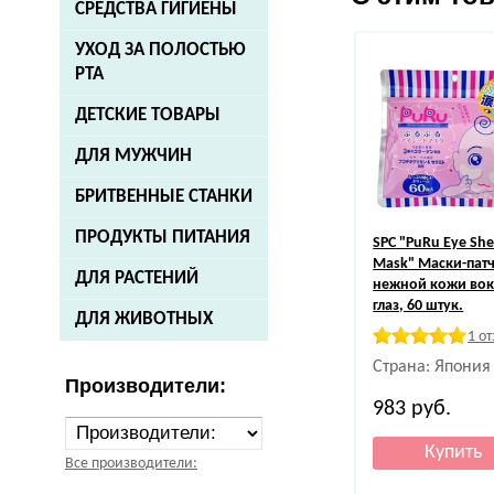
СРЕДСТВА ГИГИЕНЫ
УХОД ЗА ПОЛОСТЬЮ
РТА
ДЕТСКИЕ ТОВАРЫ
ДЛЯ МУЖЧИН
БРИТВЕННЫЕ СТАНКИ
ПРОДУКТЫ ПИТАНИЯ
SPC
"PuRu Eye She
Mask" Маски-патч
ДЛЯ РАСТЕНИЙ
нежной кожи вок
глаз, 60 штук.
ДЛЯ ЖИВОТНЫХ
1 о
Страна: Япония
Производители:
983
руб.
Все производители: