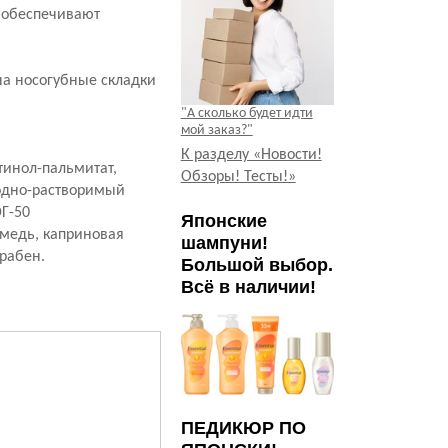
 обеспечивают
на носогубные складки
"А сколько будет идти
мой заказ?"
К разделу «Новости!
етинол-пальмитат,
Обзоры! Тесты!»
водно-растворимый
ЭГ-50
Японские
амедь, каприновая
шампуни!
арабен.
Большой выбор.
Всё в наличии!
ПЕДИКЮР ПО