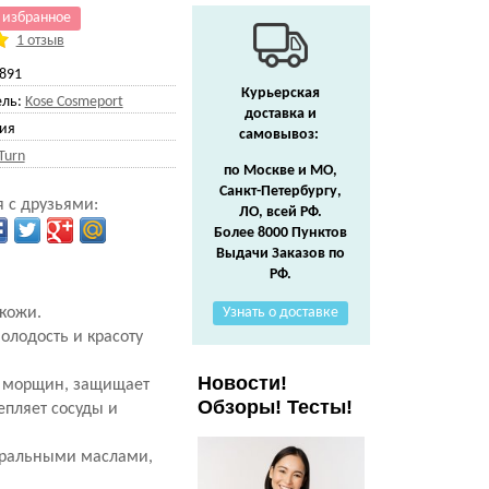
 избранное
1 отзыв
891
Курьерская
ль:
Kose Cosmeport
доставка и
ия
самовывоз:
Turn
по Москве и МО,
Санкт-Петербургу,
 с друзьями:
ЛО, всей РФ.
Более 8000 Пунктов
Выдачи Заказов по
РФ.
кожи.
Узнать о доставке
олодость и красоту
Новости!
е морщин, защищает
Обзоры! Тесты!
епляет сосуды и
туральными маслами,