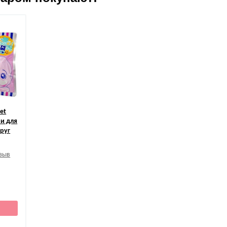
et
и для
руг
тзыв