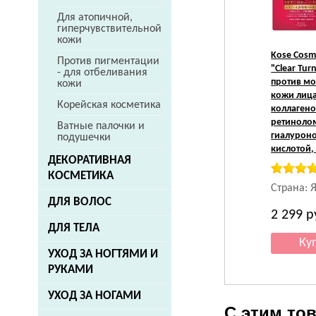
Для атопичной,
гиперчувствительной
кожи
Kose Cosm
Против пигментации
"Clear Tur
- для отбеливания
против м
кожи
кожи лица
Корейская косметика
коллаген
ретиноло
Ватные палочки и
гиалурон
подушечки
кислотой, 
ДЕКОРАТИВНАЯ
КОСМЕТИКА
Страна: 
ДЛЯ ВОЛОС
2 299
р
ДЛЯ ТЕЛА
УХОД ЗА НОГТЯМИ И
РУКАМИ
УХОД ЗА НОГАМИ
С этим то