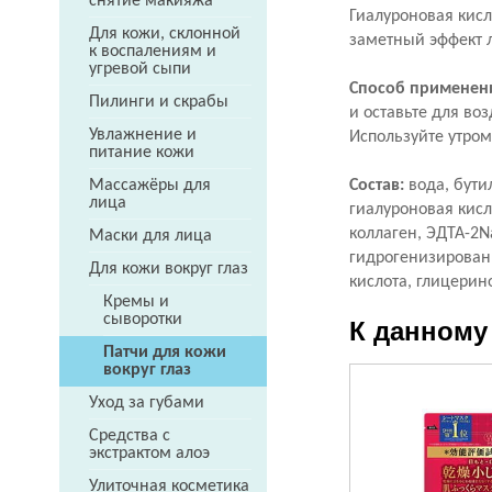
снятие макияжа
Гиалуроновая кис
Для кожи, склонной
заметный эффект 
к воспалениям и
угревой сыпи
Способ применен
Пилинги и скрабы
и оставьте для воз
Увлажнение и
Используйте утром
питание кожи
Состав:
вода, бутил
Массажёры для
лица
гиалуроновая кисл
коллаген, ЭДТА-2N
Маски для лица
гидрогенизированн
Для кожи вокруг глаз
кислота, глицерин
Кремы и
сыворотки
К данному
Патчи для кожи
вокруг глаз
Уход за губами
Средства с
экстрактом алоэ
Улиточная косметика