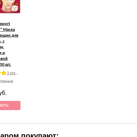
eport
n" Маска
орщин для
, с
ом,
м и
овой
50 шт.
3 отзыва
Япония
уб.
варом покупают: