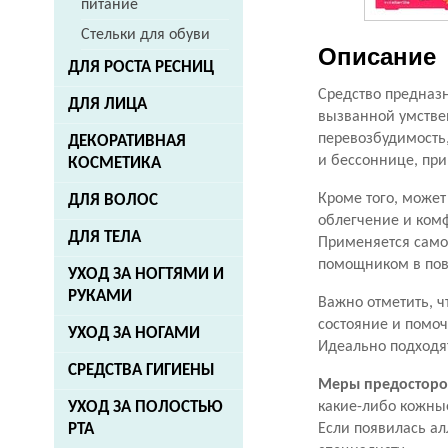
питание
Стельки для обуви
Описание
ДЛЯ РОСТА РЕСНИЦ
Средство предназ
ДЛЯ ЛИЦА
вызванной умстве
перевозбудимость,
ДЕКОРАТИВНАЯ
и бессоннице, при
КОСМЕТИКА
Кроме того, може
ДЛЯ ВОЛОС
облегчение и комф
ДЛЯ ТЕЛА
Применяется само
помощником в пов
УХОД ЗА НОГТЯМИ И
РУКАМИ
Важно отметить, ч
состояние и помо
УХОД ЗА НОГАМИ
Идеально подходят
СРЕДСТВА ГИГИЕНЫ
Меры предосторо
какие-либо кожны
УХОД ЗА ПОЛОСТЬЮ
Если появилась ал
РТА