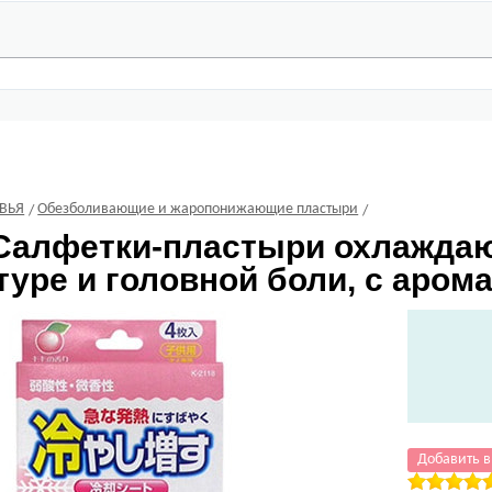
ВЬЯ
Обезболивающие и жаропонижающие пластыри
алфетки-пластыри охлаждаю
уре и головной боли, с арома
Добавить в