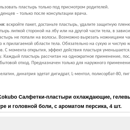
льзовать пластырь только под присмотром родителей.
енцев – только после консультации врача.
ия:
вскройте пакет, достаньте пластырь, удалите защитную пленк
тырь липкой стороной на лбу или на другой части тела, в завис
астырь не попали на волосы. Возможно вырезать ножницами час
к прилагаемой области тела. Обязательно на сухую и чистую к
ов. С момента открытия, эффект действия пластыря уменьшаетс
у. Каждый пластырь рассчитан на однократное применение, по
 бытовой отход. Предназначен только для наружного применени
елатин, динатрия эдетат дигидрат, L-ментол, полисорбат-80, пи
Kokubo Салфетки-пластыри охлаждающие, гелев
ре и головной боли, с ароматом персика, 4 шт.