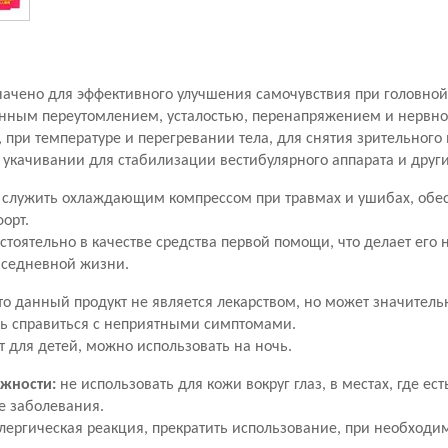
начено для эффективного улучшения самочувствия при головной
нным переутомлением, усталостью, перенапряжением и нервн
 при температуре и перегревании тела, для снятия зрительного
 укачивании для стабилизации вестибулярного аппарата и друг
т служить охлаждающим компрессом при травмах и ушибах, обе
орт.
стоятельно в качестве средства первой помощи, что делает ег
седневной жизни.
то данный продукт не является лекарством, но может значител
чь справиться с неприятными симптомами.
 для детей, можно использовать на ночь.
жности:
не использовать для кожи вокруг глаз, в местах, где е
е заболевания.
лергическая реакция, прекратить использование, при необходим