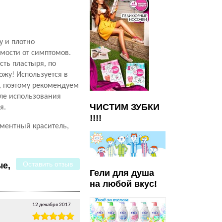
у и плотно
имости от симптомов.
ть пластыря, по
ожу! Используется в
я, поэтому рекомендуем
сле использования
ЧИСТИМ ЗУБКИ
я.
!!!!
гментный краситель,
Оставить отзыв
ые,
Гели для душа
на любой вкус!
12 декабря 2017