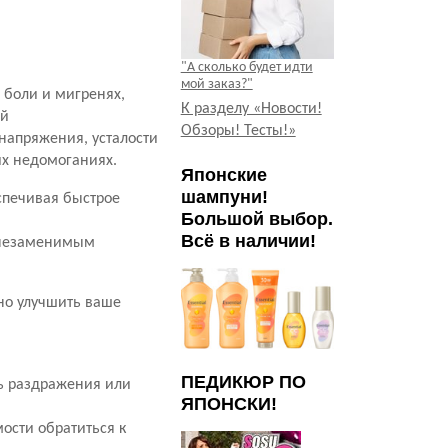
"А сколько будет идти
мой заказ?"
 боли и мигренях,
К разделу «Новости!
ой
Обзоры! Тесты!»
 напряжения, усталости
их недомоганиях.
Японские
шампуни!
спечивая быстрое
Большой выбор.
Всё в наличии!
о незаменимым
ьно улучшить ваше
ПЕДИКЮР ПО
сть раздражения или
ЯПОНСКИ!
ости обратиться к