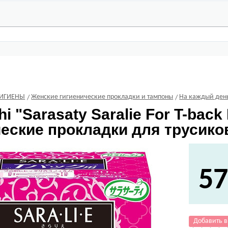
ГИГИЕНЫ
Женские гигиенические прокладки и тампоны
На каждый ден
hi
"Sarasaty Saralie For T-bac
еские прокладки для трусиков 
57
Добавить в