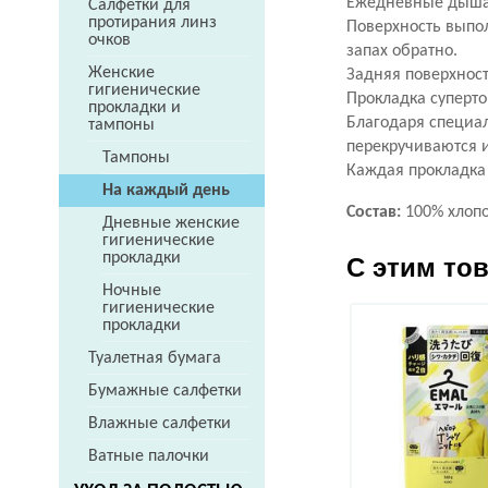
Ежедневные дыша
Салфетки для
протирания линз
Поверхность выпо
очков
запах обратно.
Женские
Задняя поверхнос
гигиенические
Прокладка суперто
прокладки и
Благодаря специал
тампоны
перекручиваются 
Тампоны
Каждая прокладк
На каждый день
Состав:
100% хлоп
Дневные женские
гигиенические
прокладки
С этим то
Ночные
гигиенические
прокладки
Туалетная бумага
Бумажные салфетки
Влажные салфетки
Ватные палочки