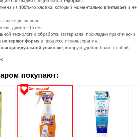
щие прокладки специальной
T-формы.
лнена из
100%-го хлопка
, который
моментально впитывает
и не
ть также дышащая.
нкая, длина - 15 см.
ьной технологии обработки материала, прокладки практически 
и
не теряют форму
в процессе использования.
а
в индивидуальной упаковке
, которую удобно брать с собой.
ок
варом покупают:
Хит продаж!