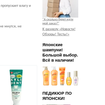
 пропускает влагу и
"А сколько будет идти
мой заказ?"
не мнутся, не
К разделу «Новости!
Обзоры! Тесты!»
Японские
шампуни!
Большой выбор.
Всё в наличии!
Летняя цена!
Летняя цен
ПЕДИКЮР ПО
ЯПОНСКИ!