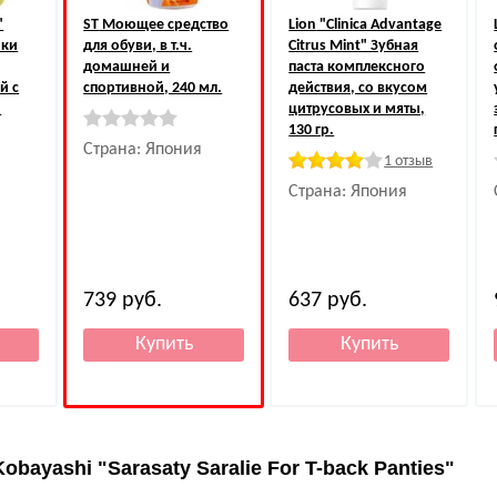
"
ST
Моющее средство
Lion
"Clinica Advantage
рки
для обуви, в т.ч.
Citrus Mint" Зубная
домашней и
паста комплексного
й с
спортивной, 240 мл.
действия, со вкусом
й
цитрусовых и мяты,
130 гр.
Страна: Япония
1 отзыв
Страна: Япония
739
руб.
637
руб.
Kobayashi "Sarasaty Saralie For T-back Panties"