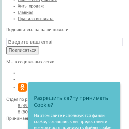
Новые поступления
Хиты продаж
Главная
Правила возврата
Подпишитесь на наши новости
Подписаться
Мы в социальных сетях
Разрешить сайту принимать
Отдел по работе с покупателями
Cookie?
8 (495) 220-51-30
8 (800) 707-27-19
На этом сайте используются файлы
Принимаем к оплате
cookie, соглашаясь вы предоставите
возможность принимать файлы cookie