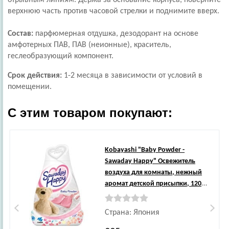
отрывным линиям. Держа за основание корпуса, поверните
верхнюю часть против часовой стрелки и поднимите вверх.
Состав:
парфюмерная отдушка, дезодорант на основе
амфотерных ПАВ, ПАВ (неионные), краситель,
геслеобразующий компонент.
Cрок действия:
1-2 месяца в зависимости от условий в
помещении.
С этим товаром покупают:
Kobayashi
"Baby Powder -
Sawaday Happy" Освежитель
воздуха для комнаты, нежный
аромат детской присыпки, 120
гр.
Страна: Япония