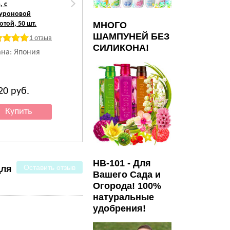
, с
для лица с
вокруг глаз с
луроновой
коллагеном и
ретинолом и
отой, 50 шт.
гиалуроновой
ниацинамидом, 20
МНОГО
кислотой, 100 г.
г.
ШАМПУНЕЙ БЕЗ
1 отзыв
СИЛИКОНА!
ана: Япония
Страна: Япония
Страна: Япония
820
руб.
1 918
руб.
1 822
руб.
HB-101 - Для
Оставить отзыв
для
Вашего Сада и
Огорода! 100%
натуральные
удобрения!