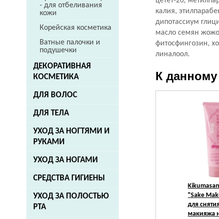
цетет-20, метилпа
- для отбеливания
калия, этилпарабе
кожи
дипотассиум глици
Корейская косметика
масло семян жожоб
Ватные палочки и
фитосфингозин, хо
подушечки
линалоол.
ДЕКОРАТИВНАЯ
К данному
КОСМЕТИКА
ДЛЯ ВОЛОС
ДЛЯ ТЕЛА
УХОД ЗА НОГТЯМИ И
РУКАМИ
УХОД ЗА НОГАМИ
СРЕДСТВА ГИГИЕНЫ
Kikumasa
"Sake Mak
УХОД ЗА ПОЛОСТЬЮ
для сняти
РТА
макияжа 