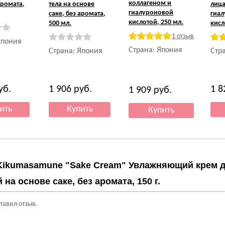
коллагеном и
аромата,
тела на основе
лица
гиалуроновой
саке, без аромата,
гиа
кислотой, 250 мл.
500 мл.
кисл
1 отзыв
Япония
Страна: Япония
Страна: Япония
Стр
уб.
1 906
руб.
1 
1 909
руб.
Kikumasamune "Sake Cream" Увлажняющий крем 
 на основе саке, без аромата, 150 г.
ставил отзыв.