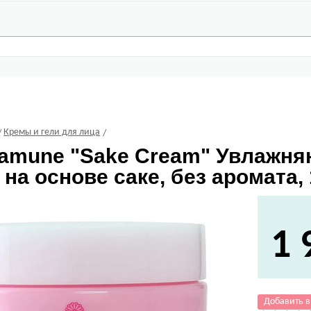
Кремы и гели для лица
samune
"Sake Cream" Увлажня
 на основе саке, без аромата, 
1 
Добавить в