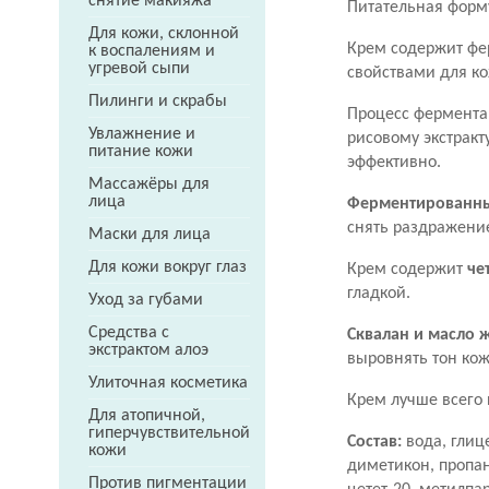
снятие макияжа
Питательная форму
Для кожи, склонной
Крем содержит фе
к воспалениям и
угревой сыпи
свойствами для к
Пилинги и скрабы
Процесс фермента
Увлажнение и
рисовому экстракт
питание кожи
эффективно.
Массажёры для
лица
Ферментированный
снять раздражени
Маски для лица
Для кожи вокруг глаз
Крем содержит
че
гладкой.
Уход за губами
Средства с
Сквалан и масло
экстрактом алоэ
выровнять тон кож
Улиточная косметика
Крем лучше всего 
Для атопичной,
гиперчувствительной
Состав:
вода, глиц
кожи
диметикон, пропан
Против пигментации