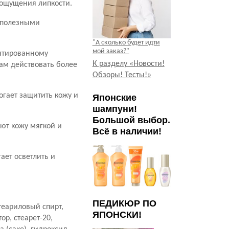
 ощущения липкости.
т полезными
"А сколько будет идти
мой заказ?"
ентированному
К разделу «Новости!
там действовать более
Обзоры! Тесты!»
гает защитить кожу и
Японские
шампуни!
Большой выбор.
ют кожу мягкой и
Всё в наличии!
ает осветлить и
ПЕДИКЮР ПО
теариловый спирт,
ЯПОНСКИ!
ор, стеарет-20,