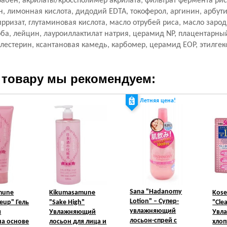
рабен, акрилаты/кроссполимер акрилата, фильтрат фермента риса
н, лимонная кислота, дидодий EDTA, токоферол, аргинин, арбути
рризат, глутаминовая кислота, масло отрубей риса, масло заро
а, лейцин, лауроиллактилат натрия, церамид NP, плацентарный
лестерин, ксантановая камедь, карбомер, церамид EOP, этилге
 товару мы рекомендуем:
Летняя цена!
Sana
"Hadanomy
mune
Kikumasamune
Kose
Lotion" – Супер-
eup" Гель
"Sake High"
"Cle
увлажняющий
я
Увлажняющий
Увл
лосьон-спрей c
на основе
лосьон для лица и
хлоп