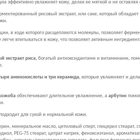
ла эффективно увлажняет кожу, делая ее мягкой и не оставляя
рментированный рисовый экстракт, или саке, который обладае
ожи.
ции, в ходе которого расщепляются молекулы, позволяет ферм
у легче впитываться в кожу, что позволяет активным ингредиен
 экстракт риса,
богатый антиоксидантами и витаминами, помо
е.
тыре аминокислоты и три керамида,
которые увлажняют и дела
 жожоба
обеспечивают длительное увлажнение, а
арбутин
помог
и.
подходит для сухой и нормальной кожи.
ерин, минеральное масло, цетиловый спирт, глицерил стеарат, с
диол, PEG-75 стеарат, цитрат натрия, феноксиэтанол, ароматизат