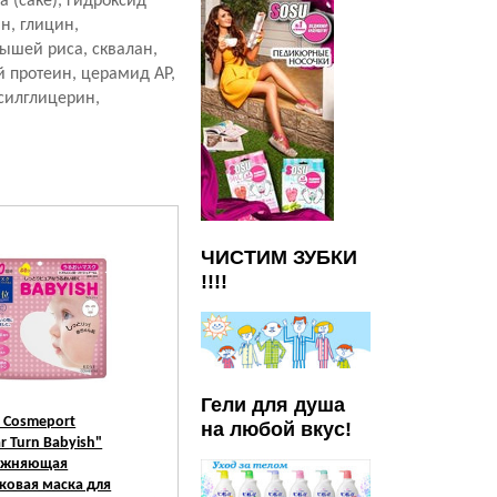
 (саке), гидроксид
н, глицин,
дышей риса, сквалан,
 протеин, церамид AP,
ксилглицерин,
ЧИСТИМ ЗУБКИ
!!!!
Гели для душа
 Cosmeport
Kose Cosmeport
Kose Cosmeport
на любой вкус!
ar Turn Babyish"
"Moisture Mild Всё в
"Clear Turn"
ажняющая
одном"
Восстанавливающий
ковая маска для
Увлажняющий гель
крем для кожи