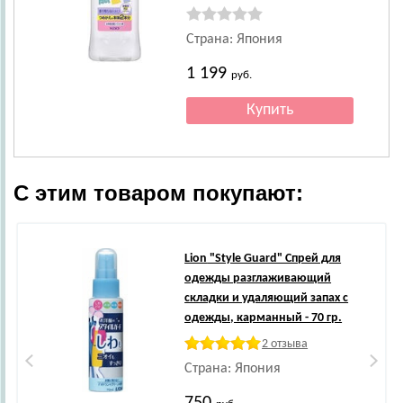
Страна: Япония
1 199
руб.
С этим товаром покупают:
Lion
"Style Guard" Спрей для
одежды разглаживающий
складки и удаляющий запах с
одежды, карманный - 70 гр.
2 отзыва
Страна: Япония