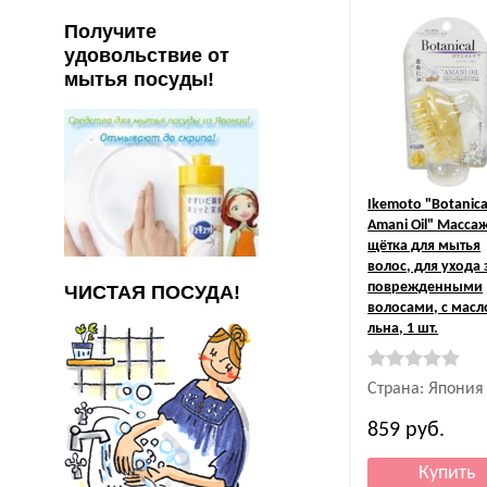
Получите
удовольствие от
мытья посуды!
Ikemoto
"Botanica
Amani Oil" Масса
щётка для мытья
волос, для ухода 
поврежденными
ЧИСТАЯ ПОСУДА!
волосами, с мас
льна, 1 шт.
Страна: Япония
859
руб.