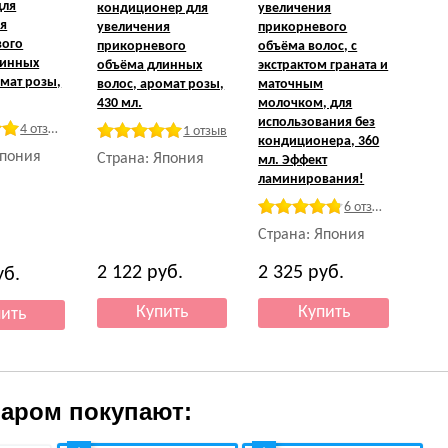
для
кондиционер для
увеличения
я
увеличения
прикорневого
вого
прикорневого
объёма волос, с
линных
объёма длинных
экстрактом граната и
омат розы,
волос, аромат розы,
маточным
430 мл.
молочком, для
использования без
4 отзыва
1 отзыв
кондиционера, 360
Япония
Страна: Япония
мл. Эффект
ламинирования!
6 отзывов
Страна: Япония
2 122
руб.
2 325
руб.
уб.
варом покупают: