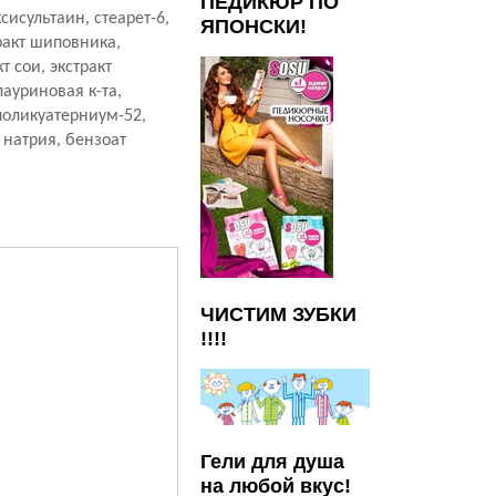
ПЕДИКЮР ПО
исультаин, стеарет-6,
ЯПОНСКИ!
ракт шиповника,
т сои, экстракт
лауриновая к-та,
поликуатерниум-52,
 натрия, бензоат
ЧИСТИМ ЗУБКИ
!!!!
Гели для душа
на любой вкус!