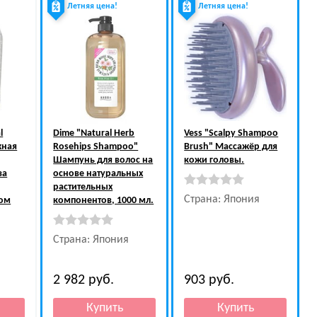
Летняя цена!
Летняя цена!
l
Dime
"Natural Herb
Vess
"Scalpy Shampoo
жная
Rosehips Shampoo"
Brush" Массажёр для
Шампунь для волос на
кожи головы.
за
основе натуральных
растительных
Страна: Япония
лом
компонентов, 1000 мл.
Страна: Япония
2 982
руб.
903
руб.