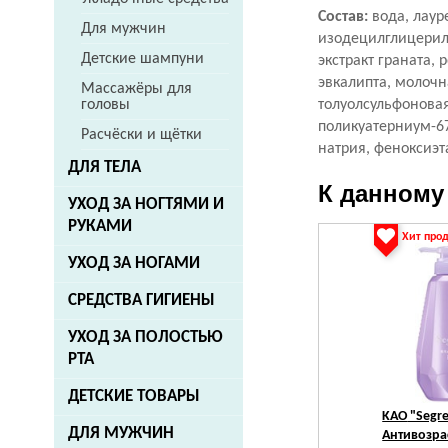
Состав:
вода, лаур
Для мужчин
изодецилглицерил
Детские шампуни
экстракт граната, 
эвкалипта, молочна
Массажёры для
толуолсульфоновая
головы
поликуатерниум-67
Расчёски и щётки
натрия, феноксиэт
ДЛЯ ТЕЛА
К данному
УХОД ЗА НОГТЯМИ И
РУКАМИ
Хит про
УХОД ЗА НОГАМИ
СРЕДСТВА ГИГИЕНЫ
УХОД ЗА ПОЛОСТЬЮ
РТА
ДЕТСКИЕ ТОВАРЫ
KAO
"Segre
ДЛЯ МУЖЧИН
Антивозра