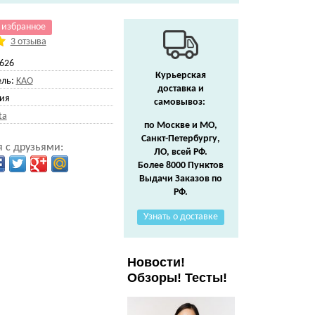
 избранное
3 отзыва
626
Курьерская
ль:
KAO
доставка и
ия
самовывоз:
ta
по Москве и МО,
Санкт-Петербургу,
 с друзьями:
ЛО, всей РФ.
Более 8000 Пунктов
Выдачи Заказов по
РФ.
Узнать о доставке
Новости!
Обзоры! Тесты!