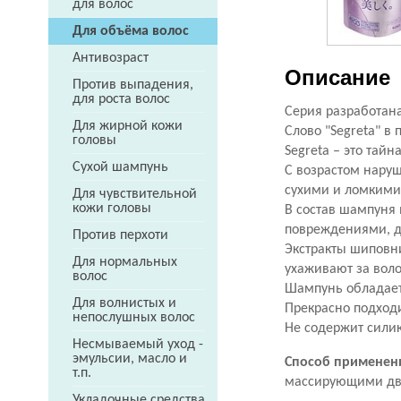
для волос
Для объёма волос
Антивозраст
Описание
Против выпадения,
для роста волос
Серия разработана
Для жирной кожи
Слово "Segreta" в 
головы
Segreta – это тай
Сухой шампунь
С возрастом наруш
сухими и ломкими
Для чувствительной
кожи головы
В состав шампуня 
повреждениями, да
Против перхоти
Экстракты шиповни
Для нормальных
ухаживают за воло
волос
Шампунь обладает
Для волнистых и
Прекрасно подход
непослушных волос
Не содержит сили
Несмываемый уход -
эмульсии, масло и
Способ применен
т.п.
массирующими дви
Укладочные средства