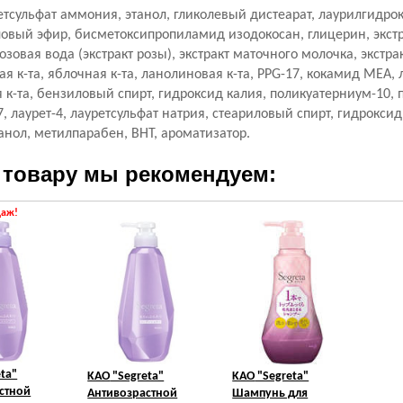
етсульфат аммония, этанол, гликолевый дистеарат, лаурилгидрокс
овый эфир, бисметоксипропиламид изодокосан, глицерин, экст
розовая вода (экстракт розы), экстракт маточного молочка, экстрак
я к-та, яблочная к-та, ланолиновая к-та, PPG-17, кокамид МЕА, 
 к-та, бензиловый спирт, гидроксид калия, поликуатерниум-10, 
, лаурет-4, лауретсульфат натрия, стеариловый спирт, гидроксид
анол, метилпарабен, BHT, ароматизатор.
 товару мы рекомендуем:
даж!
ta"
KAO
"Segreta"
KAO
"Segreta"
стной
Антивозрастной
Шампунь для