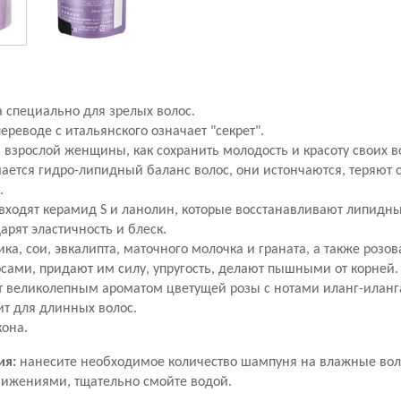
 специально для зрелых волос.
переводе с итальянского означает "секрет".
на взрослой женщины, как сохранить молодость и красоту своих в
ается гидро-липидный баланс волос, они истончаются, теряют 
.
входят керамид S и ланолин, которые восстанавливают липидны
рят эластичность и блеск.
ка, сои, эвкалипта, маточного молочка и граната, а также розов
сами, придают им силу, упругость, делают пышными от корней.
 великолепным ароматом цветущей розы с нотами иланг-иланг
ит для длинных волос.
кона.
ия:
нанесите необходимое количество шампуня на влажные вол
жениями, тщательно смойте водой.