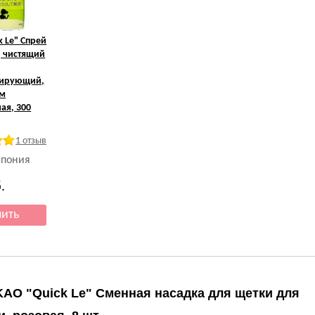
k Le" Спрей
, чистящий
ирующий,
ом
ая, 300
1 отзыв
Япония
.
KAO "Quick Le" Сменная насадка для щетки для