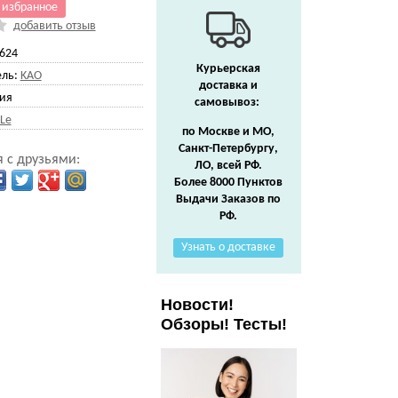
 избранное
добавить отзыв
624
Курьерская
ль:
KAO
доставка и
ия
самовывоз:
 Le
по Москве и МО,
Санкт-Петербургу,
 с друзьями:
ЛО, всей РФ.
Более 8000 Пунктов
Выдачи Заказов по
РФ.
Узнать о доставке
Новости!
Обзоры! Тесты!