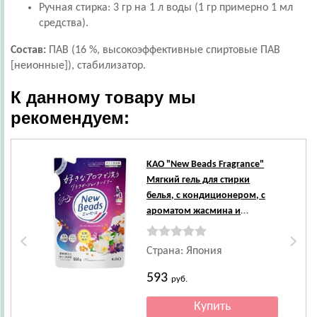
Ручная стирка: 3 гр на 1 л воды (1 гр примерно 1 мл
средства).
Состав:
ПАВ (16 %, высокоэффективные спиртовые ПАВ
[неионные]), стабилизатор.
К данному товару мы
рекомендуем:
Хи
KAO
"New Beads Fragrance"
Мягкий гель для стирки
белья, с кондиционером, с
ароматом жасмина и
мускуса, сменная упаковка,
560 г.
Страна: Япония
593
руб.