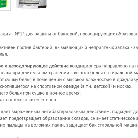
рация - №1* для защиты от бактерий, провоцирующих образова
тивен против бактерий, вызывающих 3 неприятных запаха - зап
лья.
ое и дезодорирующее действие
кондиционера направлено на 
запаха при длительном хранении грязного белья в стиральной м
а от сушки белья в помещении с высокой влажностью в дождливу
 скопившегося на спортивной одежде (в т.ч. детской) и носках;
шего белья при сушке в ночное время;
паха от влажных полотенец.
дает выраженным антибактериальным действием, подходит дл
ет, предотвращает образование складок, снимает статическое э
ие пыльцы на волокнах ткани, защищает бак стиральной машин