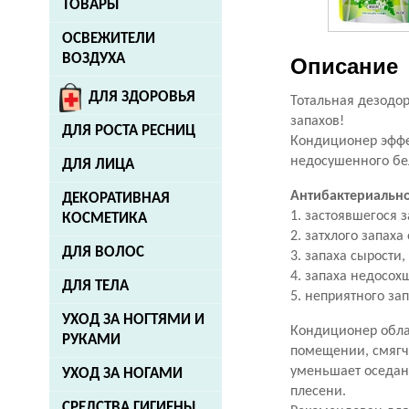
ТОВАРЫ
ОСВЕЖИТЕЛИ
ВОЗДУХА
Описание
ДЛЯ ЗДОРОВЬЯ
Тотальная дезодо
запахов!
ДЛЯ РОСТА РЕСНИЦ
Кондиционер эффек
недосушенного бе
ДЛЯ ЛИЦА
Антибактериальн
ДЕКОРАТИВНАЯ
1. застоявшегося 
КОСМЕТИКА
2. затхлого запах
ДЛЯ ВОЛОС
3. запаха сырости,
4. запаха недосох
ДЛЯ ТЕЛА
5. неприятного за
УХОД ЗА НОГТЯМИ И
Кондиционер обла
РУКАМИ
помещении, смягча
уменьшает оседан
УХОД ЗА НОГАМИ
плесени.
СРЕДСТВА ГИГИЕНЫ