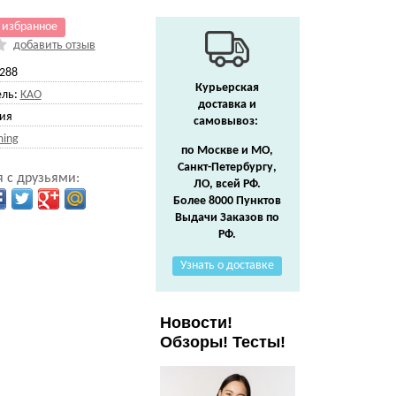
 избранное
добавить отзыв
288
Курьерская
ль:
KAO
доставка и
ия
самовывоз:
ing
по Москве и МО,
Санкт-Петербургу,
 с друзьями:
ЛО, всей РФ.
Более 8000 Пунктов
Выдачи Заказов по
РФ.
Узнать о доставке
Новости!
Обзоры! Тесты!