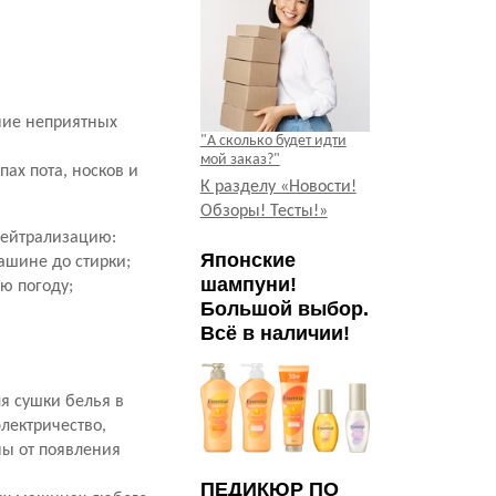
ние неприятных
"А сколько будет идти
мой заказ?"
ах пота, носков и
К разделу «Новости!
Обзоры! Тесты!»
нейтрализацию:
Японские
ашине до стирки;
шампуни!
ю погоду;
Большой выбор.
Всё в наличии!
я сушки белья в
лектричество,
ы от появления
ПЕДИКЮР ПО