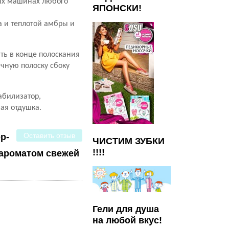
ных машинах любого
ЯПОНСКИ!
 и теплотой амбры и
ть в конце полоскания
ачную полоску сбоку
абилизатор,
ая отдушка.
Оставить отзыв
р-
ЧИСТИМ ЗУБКИ
!!!!
 ароматом свежей
Гели для душа
на любой вкус!