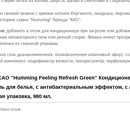
стирки белья из хлопка, шерсти, шёлка и синтетики в стираль
т свежей зелени с яркими нотами бергамота, ландыша, персика
 историю серии "Humming" бренда "KAO".
ия:
добавить в отсек для кондиционера при загрузке или добави
нке активаторного типа или ручной стирке. Флакон имеет прозр
лнения из сменной упаковки.
ая соль диалкиламмония, полиоксиэтилен алкиловый эфир), ст
й компонент, модификатор вязкости, пенорегулятор, парфюмерн
KAO "Humming Feeling Refresh Green" Кондиционе
ль для белья, с антибактериальным эффектом, с
ая упаковка, 980 мл.
ставил отзыв.