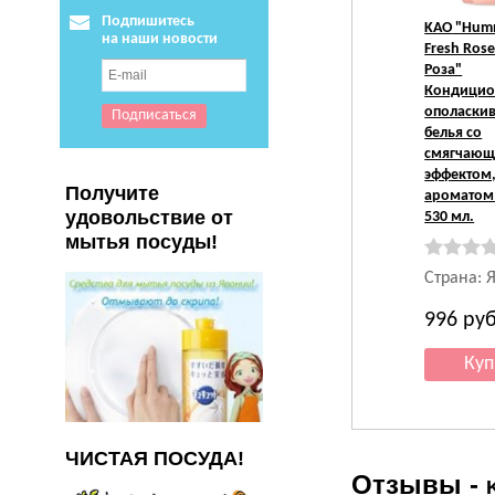
Подпишитесь
KAO
"Hum
на наши новости
Fresh Ros
Роза"
Кондицио
ополаскив
белья со
смягчаю
эффектом,
Получите
ароматом
удовольствие от
530 мл.
мытья посуды!
Страна: 
996
руб
ЧИСТАЯ ПОСУДА!
Отзывы -