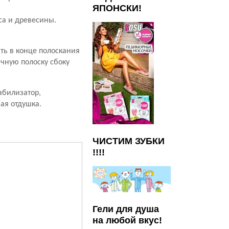
ЯПОНСКИ!
са и древесины.
ть в конце полоскания
ачную полоску сбоку
абилизатор,
ая отдушка.
ЧИСТИМ ЗУБКИ
!!!!
Гели для душа
на любой вкус!