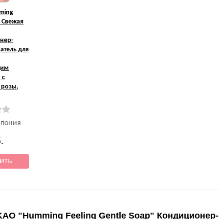
ming
e Свежая
нер-
атель для
щим
 с
 розы,
Япония
.
KAO "Humming Feeling Gentle Soap" Кондиционер-