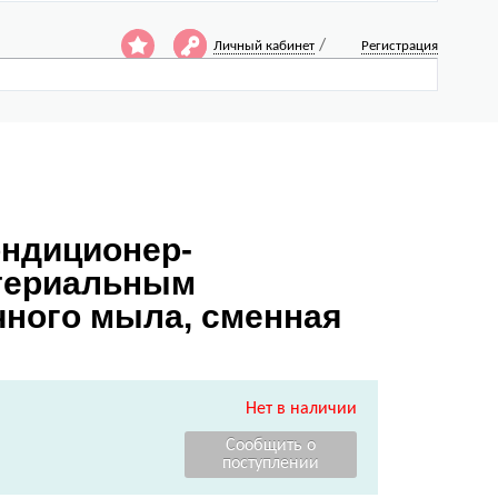
/
Личный кабинет
Регистрация
ондиционер-
ктериальным
чного мыла, сменная
Нет в наличии