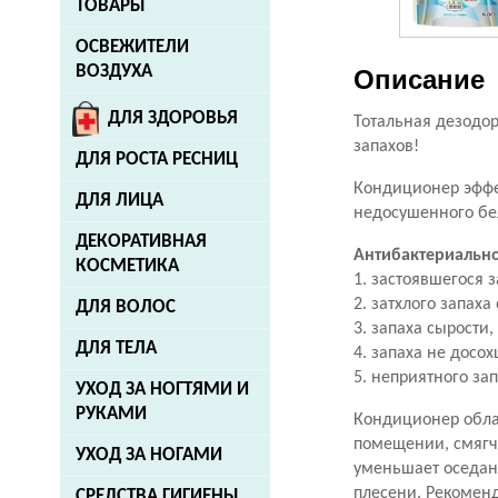
ТОВАРЫ
ОСВЕЖИТЕЛИ
ВОЗДУХА
Описание
ДЛЯ ЗДОРОВЬЯ
Тотальная дезодо
запахов!
ДЛЯ РОСТА РЕСНИЦ
Кондиционер эффек
ДЛЯ ЛИЦА
недосушенного бе
ДЕКОРАТИВНАЯ
Антибактериальн
КОСМЕТИКА
1. застоявшегося 
2. затхлого запах
ДЛЯ ВОЛОС
3. запаха сырости,
ДЛЯ ТЕЛА
4. запаха не досо
5. неприятного за
УХОД ЗА НОГТЯМИ И
РУКАМИ
Кондиционер обл
помещении, смягча
УХОД ЗА НОГАМИ
уменьшает оседан
плесени. Рекоменд
СРЕДСТВА ГИГИЕНЫ