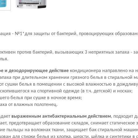
рация - №1*для защиты от бактерий, провоцирующих образова
тивен против бактерий, вызывающих 3 неприятных запаха - зап
лья.
ое и дезодорирующее действие
кондиционера направлено на 
запаха при длительном хранении грязного белья в стиральной м
а от сушки белья в помещении с высокой влажностью в дождливу
 скопившегося на спортивной одежде (в т.ч. детской) и носках;
хшего белья при сушке в ночное время;
паха от влажных полотенец.
адает
выраженным антибактериальным действием
, подходит д
ет, предотвращает образование складок, снимает статическое э
ие пыльцы на волокнах ткани, защищает бак стиральной машин
ован для стирки белья из хлопка, шерсти, шёлка и синтетики 