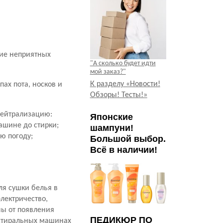
ние неприятных
"А сколько будет идти
мой заказ?"
К разделу «Новости!
ах пота, носков и
Обзоры! Тесты!»
нейтрализацию:
Японские
ашине до стирки;
шампуни!
ю погоду;
Большой выбор.
Всё в наличии!
ля сушки белья в
лектричество,
ы от появления
ПЕДИКЮР ПО
в стиральных машинах