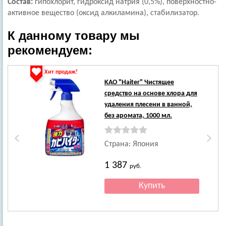
Состав:
гипохлорит, гидроксид натрия (0,5%), поверхностно-
активное вещество (оксид алкиламина), стабилизатор.
К данному товару мы
рекомендуем:
Хит продаж!
KAO
"Haiter" Чистящее
средство на основе хлора для
удаления плесени в ванной,
без аромата, 1000 мл.
Страна: Япония
1 387
руб.