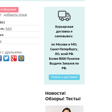
 избранное
добавить отзыв
661
Курьерская
ль:
KAO
доставка и
ия
самовывоз:
e
по Москве и МО,
Санкт-Петербургу,
 с друзьями:
ЛО, всей РФ.
Более 8000 Пунктов
Выдачи Заказов по
РФ.
Узнать о доставке
Новости!
Обзоры! Тесты!