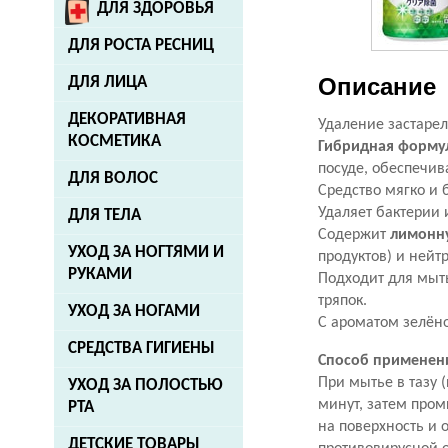
ДЛЯ ЗДОРОВЬЯ
ДЛЯ РОСТА РЕСНИЦ
Описание
ДЛЯ ЛИЦА
ДЕКОРАТИВНАЯ
Удаление застарел
КОСМЕТИКА
Гибридная форму
посуде, обеспечив
ДЛЯ ВОЛОС
Средство мягко и 
Удаляет бактерии 
ДЛЯ ТЕЛА
Содержит
лимонну
УХОД ЗА НОГТЯМИ И
продуктов) и нейт
РУКАМИ
Подходит для мыть
тряпок.
УХОД ЗА НОГАМИ
С ароматом зелёно
СРЕДСТВА ГИГИЕНЫ
Способ применен
При мытье в тазу 
УХОД ЗА ПОЛОСТЬЮ
минут, затем пром
РТА
на поверхность и 
ДЕТСКИЕ ТОВАРЫ