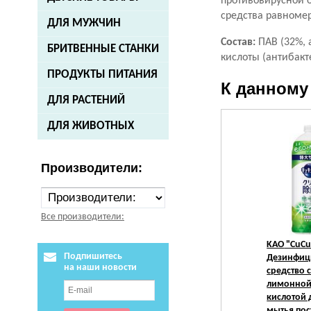
противовирусной о
средства равномер
ДЛЯ МУЖЧИН
Состав:
ПАВ (32%, 
БРИТВЕННЫЕ СТАНКИ
кислоты (антибакт
ПРОДУКТЫ ПИТАНИЯ
К данному
ДЛЯ РАСТЕНИЙ
ДЛЯ ЖИВОТНЫХ
Производители:
Все производители:
KAO
"CuCu
Подпишитесь
Дезинфи
на наши новости
средство 
лимонно
кислотой 
мытья пос