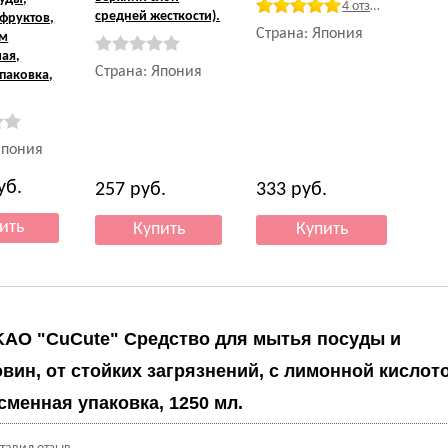
4 отзыва
средней жесткости).
фруктов,
Страна: Япония
ом
чая,
Страна: Япония
паковка,
Япония
уб.
257
руб.
333
руб.
KAO "CuCute" Средство для мытья посуды и
вин, от стойких загрязнений, с лимонной кислот
 сменная упаковка, 1250 мл.