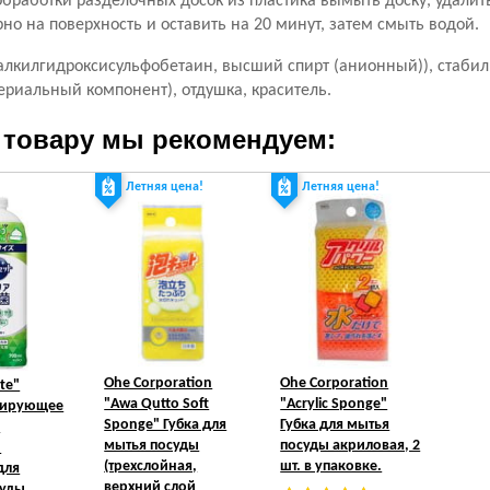
бработки разделочных досок из пластика вымыть доску, удалить
но на поверхность и оставить на 20 минут, затем смыть водой.
алкилгидроксисульфобетаин, высший спирт (анионный)), стабил
ериальный компонент), отдушка, краситель.
 товару мы рекомендуем:
Летняя цена!
Летняя цена!
Ohe Corporation
Ohe Corporation
te"
"Awa Qutto Soft
"Acrylic Sponge"
цирующее
Sponge" Губка для
Губка для мытья
с
мытья посуды
посуды акриловая, 2
й
(трехслойная,
шт. в упаковке.
для
верхний слой
уды,