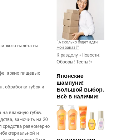
"А сколько будет идти
липкого налёта на
мой заказ?"
К разделу «Новости!
Обзоры! Тесты!»
офе, ярких пищевых
Японские
шампуни!
н, обработки губок и
Большой выбор.
Всё в наличии!
а на влажную губку.
дства, замочить на 20
мл средства равномерно
тибактериальной и