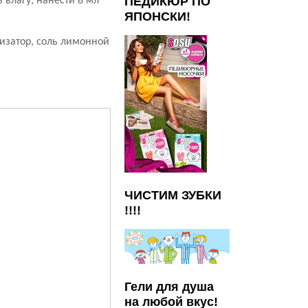
ПЕДИКЮР ПО
 влагу, нанести 8 мл
ЯПОНСКИ!
изатор, соль лимонной
ЧИСТИМ ЗУБКИ
!!!!
Гели для душа
на любой вкус!