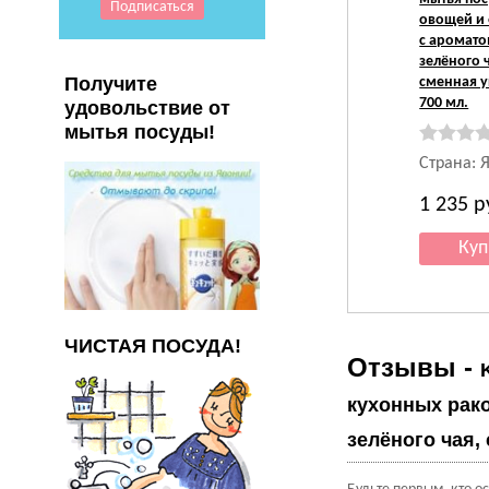
овощей и 
с аромат
зелёного 
Получите
сменная у
700 мл.
удовольствие от
мытья посуды!
Страна: 
1 235
р
ЧИСТАЯ ПОСУДА!
Отзывы -
кухонных рако
зелёного чая,