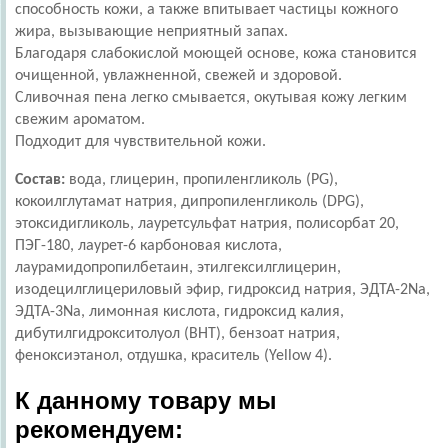
способность кожи, а также впитывает частицы кожного
жира, вызывающие неприятный запах.
Благодаря слабокислой моющей основе, кожа становится
очищенной, увлажненной, свежей и здоровой.
Сливочная пена легко смывается, окутывая кожу легким
свежим ароматом.
Подходит для чувствительной кожи.
Состав:
вода, глицерин, пропиленгликоль (PG),
кокоилглутамат натрия, дипропиленгликоль (DPG),
этоксидигликоль, лауретсульфат натрия, полисорбат 20,
ПЭГ-180, лаурет-6 карбоновая кислота,
лаурамидопропилбетаин, этилгексилглицерин,
изодецилглицериловый эфир, гидроксид натрия, ЭДТА-2Na,
ЭДТА-3Na, лимонная кислота, гидроксид калия,
дибутилгидрокситолуол (BHT), бензоат натрия,
феноксиэтанол, отдушка, краситель (Yellow 4).
К данному товару мы
рекомендуем: