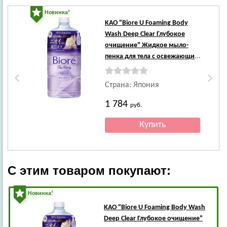
Новинка!
Но
KAO
"Biore U Foaming Body
Wash Deep Clear Глубокое
очищение" Жидкое мыло-
пенка для тела с освежающим
ароматом трав, сменная
упаковка, 740 мл.
Страна: Япония
1 784
руб.
С этим товаром покупают:
Новинка!
KAO
"Biore U Foaming Body Wash
Deep Clear Глубокое очищение"