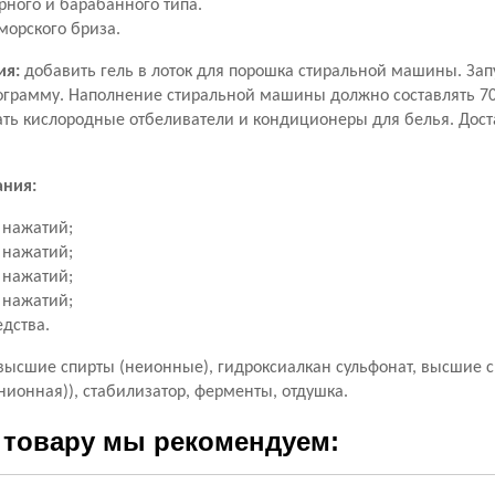
рного и барабанного типа.
морского бриза.
ия:
добавить гель в лоток для порошка стиральной машины. За
рограмму. Наполнение стиральной машины должно составлять 70
ть кислородные отбеливатели и кондиционеры для белья. Дос
ания:
5 нажатий;
4 нажатий;
3 нажатий;
2 нажатий;
едства.
 высшие спирты (неионные), гидроксиалкан сульфонат, высшие 
нионная)), стабилизатор, ферменты, отдушка.
 товару мы рекомендуем: