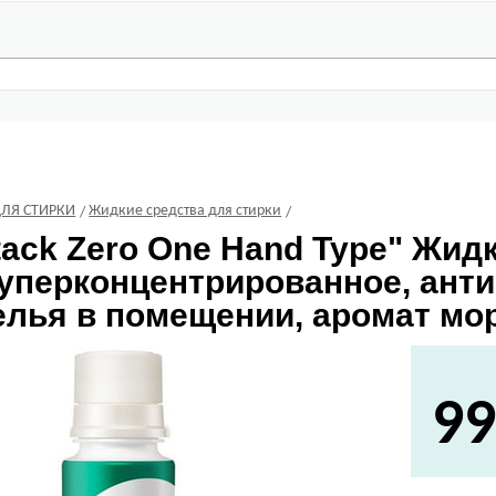
ДЛЯ СТИРКИ
Жидкие средства для стирки
tack Zero One Hand Type" Жид
суперконцентрированное, ант
лья в помещении, аромат морс
99