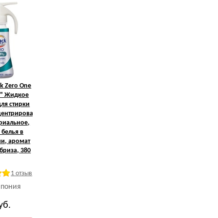
k Zero One
e" Жидкое
для стирки
центрированное,
риальное,
 белья в
и, аромат
бриза, 380
1 отзыв
Япония
уб.