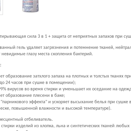
тирывающая сила 3 в 1 + защита от неприятных запахов при су
ванный гель удаляет загрязнения и потемнение тканей, нейтра
т невидимые глазу места скопления бактерий.
:
ет образование затхлого запаха на плотных и толстых тканях п
до 24 часов при сушке в помещении);
99% вирусов во время стирки и уменьшает их оседание на одеж
ет образование плесени в баке;
 "парникового эффекта" и ускоряет высыхание белья при сушке
веске, повышенной влажности и высокой температуре).
ресцентный отбеливатель.
стирки изделий из хлопка, льна и синтетических тканей любых