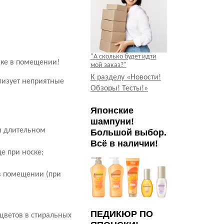
"А сколько будет идти
шке в помещении!
мой заказ?"
К разделу «Новости!
лизует неприятные
Обзоры! Тесты!»
Японские
шампуни!
ри длительном
Большой выбор.
Всё в наличии!
де при носке;
 в помещении (при
ПЕДИКЮР ПО
 цветов в стиральных