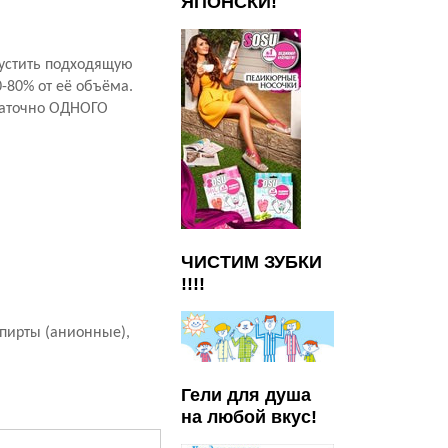
ЯПОНСКИ!
пустить подходящую
-80% от её объёма.
таточно ОДНОГО
ЧИСТИМ ЗУБКИ
!!!!
спирты (анионные),
Гели для душа
на любой вкус!