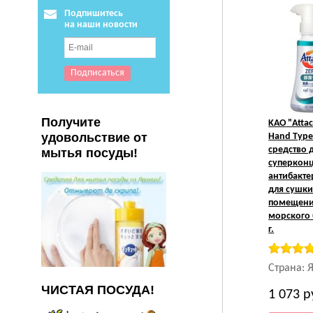
Подпишитесь
на наши новости
Получите
KAO
"Attac
удовольствие от
Hand Typ
средство 
мытья посуды!
суперкон
антибакте
для сушки
помещени
морского 
г.
Страна: 
ЧИСТАЯ ПОСУДА!
1 073
р