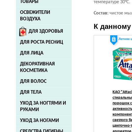
ТОВАРЫ
температуре 30°С.
ОСВЕЖИТЕЛИ
Состав:
чистое мыл
ВОЗДУХА
К данному
ДЛЯ ЗДОРОВЬЯ
Летняя 
ДЛЯ РОСТА РЕСНИЦ
ДЛЯ ЛИЦА
ДЕКОРАТИВНАЯ
КОСМЕТИКА
ДЛЯ ВОЛОС
KAO
"Attac
ДЛЯ ТЕЛА
стиральн
УХОД ЗА НОГТЯМИ И
порошок с
активност
РУКАМИ
компонент
светлого б
УХОД ЗА НОГАМИ
цветочно-
ароматом, 
СРЕДСТВА ГИГИЕНЫ