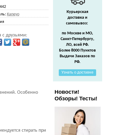
442
Курьерская
ль:
Kaneyo
доставка и
ия
самовывоз:
по Москве и МО,
 с друзьями:
Санкт-Петербургу,
ЛО, всей РФ.
Более 8000 Пунктов
Выдачи Заказов по
РФ.
Узнать о доставке
Новости!
язнений. Особенно
Обзоры! Тесты!
мендуется стирать при