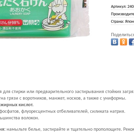
Артикул:
240
Производите
Страна:
Япон
Поделиться
я для стирки или предварительного застирывания стойких загр
тна грязи с воротников, манжет, носков, а также с униформы.
 жирных кислот.
фосфатов, флуоресцентных отбеливателей, силиката натрия.
льшинства волокон.
ия:
намыльте белье, застирайте и тщательно прополощите. Реко