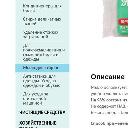
Кондиционеры для
белья
Стирка деликатных
тканей
Удаление стойких
загрязнений
Для
подкрахмаливания и
глажения белья и
одежды
Мыло для стирки
Описание
Антистатики для
одежды. Уход за
одеждой и обувью
Мыло используетс
удобно удалять пя
Для ухода за
стиральной
На 98% состоит из
машиной
Не содержит ПАВ, 
ЧИСТЯЩИЕ СРЕДСТВА
Безопасно для бо
ХОЗЯЙСТВЕННЫЕ
Способ применен