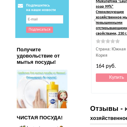
Mukunghwa
"Lau
Подпишитесь
soap 99%"
на наши новости
Стерилизующее
хозяйственное м
повышенными
отстирывающим
свойствами, 230 г
Получите
Страна: Южная
удовольствие от
Корея
мытья посуды!
164
руб.
Отзывы -
ЧИСТАЯ ПОСУДА!
хозяйственное