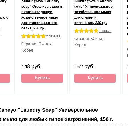
ndry
Mukunghwa
"Laundry
Mukunghwa
"Laundry
soap" Отбеливающее и
soap" Универсальное
пятновыводящее,
хозяйственное мыло
ыло с
хозяйственное мыло
для стирки и
для стирки цветного
кипячения, 230 гр.
и
белья, 230 гр.
1 отзыв
.
2 отзыва
Страна: Южная
Страна: Южная
Корея
Корея
148
руб.
152
руб.
Kaneyo "Laundry Soap" Универсальное
 мыло для любых типов загрязнений, 150 г.