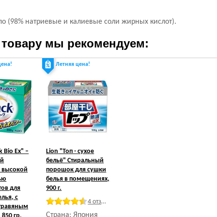
о (98% натриевые и калиевые соли жирных кислот).
 товару мы рекомендуем:
цена!
Летняя цена!
k Bio Ex" –
Lion
"Топ - сухое
ый
бельё" Стиральный
 высокой
порошок для сушки
ью
белья в помещениях,
ов для
900 г.
елья, с
4 отзыва
травяным
Страна: Япония
850 гр.