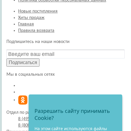
Политика обработки персональных данных
Новые поступления
Хиты продаж
Главная
Правила возврата
Подпишитесь на наши новости
Подписаться
Мы в социальных сетях
Разрешить сайту принимать
Отдел по работе с покупателями
Cookie?
8 (495) 220-51-30
8 (800) 707-27-19
На этом сайте используются файлы