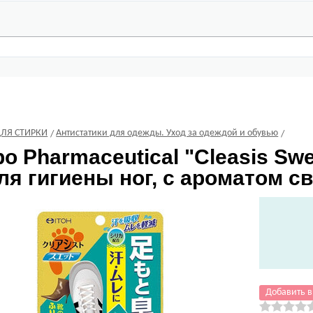
ДЛЯ СТИРКИ
Антистатики для одежды. Уход за одеждой и обувью
po Pharmaceutical
"Cleasis Swe
ля гигиены ног, с ароматом све
Добавить в