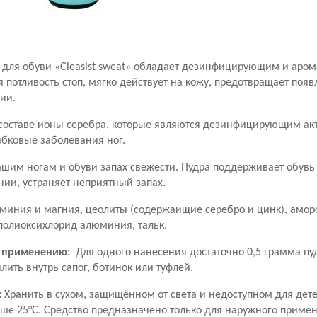
а для обуви «Cleasist sweat» обладает дезинфицирующим и ар
 потливость стоп, мягко действует на кожу, предотвращает появ
ии.
 составе ионы серебра, которые являются дезинфицирующим а
ибковые заболевания ног.
шим ногам и обуви запах свежести. Пудра поддерживает обувь 
нии, устраняет неприятный запах.
миния и магния, цеолиты (содержаищие серебро и цинк), амо
полиоксихлорид алюминия, тальк.
 применению:
Для одного нанесения достаточно 0,5 грамма пу
о распылить внутрь сапог, ботинок
:
Хранить в сухом, защищённом от света и недоступном для дет
ыше 25°С. Средство предназначено только для наружного приме