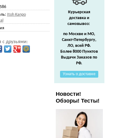
586
Курьерская
ль:
Itoh Kanpo
доставка и
al
самовывоз:
ия
по Москве и МО,
Санкт-Петербургу,
 с друзьями:
ЛО, всей РФ.
Более 8000 Пунктов
Выдачи Заказов по
РФ.
Узнать о доставке
Новости!
Обзоры! Тесты!