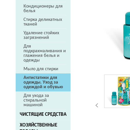
Кондиционеры для
белья
Стирка деликатных
тканей
Удаление стойких
загрязнений
Для
подкрахмаливания и
глажения белья и
одежды
Мыло для стирки
Антистатики для
одежды. Уход за
одеждой и обувью
Для ухода за
стиральной
машиной
ЧИСТЯЩИЕ СРЕДСТВА
ХОЗЯЙСТВЕННЫЕ