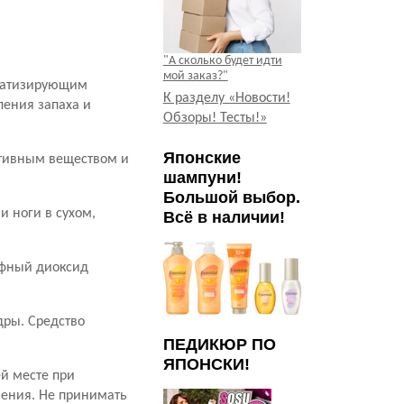
"А сколько будет идти
мой заказ?"
оматизирующим
К разделу «Новости!
ления запаха и
Обзоры! Тесты!»
Японские
ктивным веществом и
шампуни!
Большой выбор.
и ноги в сухом,
Всё в наличии!
рфный диоксид
дры. Средство
 или туфлей.
ПЕДИКЮР ПО
ЯПОНСКИ!
ей месте при
нения. Не принимать