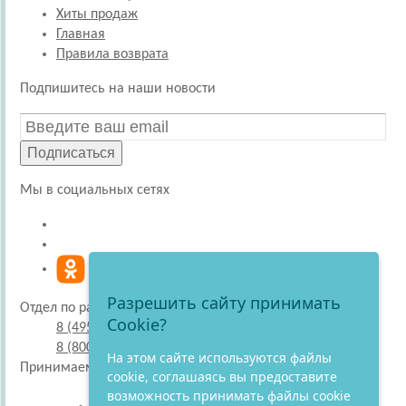
Хиты продаж
Главная
Правила возврата
Подпишитесь на наши новости
Подписаться
Мы в социальных сетях
Разрешить сайту принимать
Отдел по работе с покупателями
Cookie?
8 (495) 220-51-30
8 (800) 707-27-19
На этом сайте используются файлы
Принимаем к оплате
cookie, соглашаясь вы предоставите
возможность принимать файлы cookie