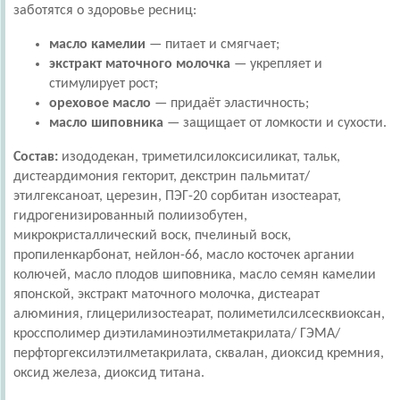
заботятся о здоровье ресниц:
масло камелии
— питает и смягчает;
экстракт маточного молочка
— укрепляет и
стимулирует рост;
ореховое масло
— придаёт эластичность;
масло шиповника
— защищает от ломкости и сухости.
Состав:
изододекан, триметилсилоксисиликат, тальк,
дистеардимония гекторит, декстрин пальмитат/
этилгексаноат, церезин, ПЭГ-20 сорбитан изостеарат,
гидрогенизированный полиизобутен,
микрокристаллический воск, пчелиный воск,
пропиленкарбонат, нейлон-66, масло косточек аргании
колючей, масло плодов шиповника, масло семян камелии
японской, экстракт маточного молочка, дистеарат
алюминия, глицерилизостеарат, полиметилсилсесквиоксан,
кроссполимер диэтиламиноэтилметакрилата/ ГЭМА/
перфторгексилэтилметакрилата, сквалан, диоксид кремния,
оксид железа, диоксид титана.