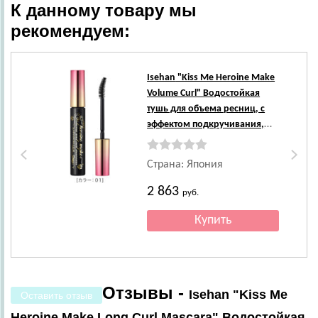
К данному товару мы
рекомендуем:
Isehan
"Kiss Me Heroine Make
Volume Curl" Водостойкая
тушь для объема ресниц, с
эффектом подкручивания,
цвет 01 черная, 1 шт.
Страна: Япония
2 863
руб.
Отзывы -
Isehan "Kiss Me
Оставить отзыв
Heroine Make Long Curl Mascara" Водостойкая