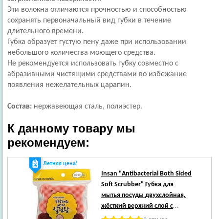
Эти волокна отличаются прочностью и способностью
сохранять первоначальный вид губки в течение
длительного времени.
Губка образует густую пену даже при использовании
небольшого количества моющего средства.
Не рекомендуется использовать губку совместно с
абразивными чистящими средствами во избежание
появления нежелательных царапин.
Состав:
нержавеющая сталь, полиэстер.
К данному товару мы
рекомендуем:
Летняя цена!
Ле
Insan
"Antibacterial Both Sided
Soft Scrubber" Губка для
мытья посуды двухслойная,
жёсткий верхний слой с
абразивными волокнами, 2