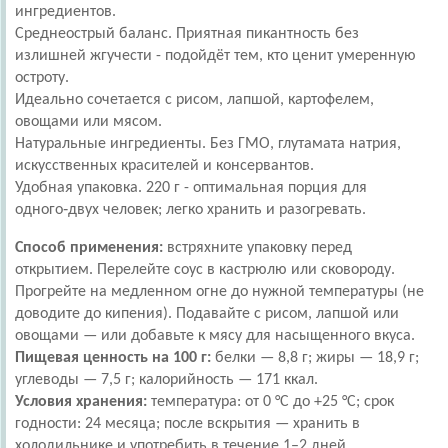
ингредиентов.
Среднеострый баланс. Приятная пикантность без
излишней жгучести - подойдёт тем, кто ценит умеренную
остроту.
Идеально сочетается с рисом, лапшой, картофелем,
овощами или мясом.
Натуральные ингредиенты. Без ГМО, глутамата натрия,
искусственных красителей и консервантов.
Удобная упаковка. 220 г - оптимальная порция для
одного‑двух человек; легко хранить и разогревать.
Способ применения:
встряхните упаковку перед
открытием. Перелейте соус в кастрюлю или сковороду.
Прогрейте на медленном огне до нужной температуры (не
доводите до кипения). Подавайте с рисом, лапшой или
овощами — или добавьте к мясу для насыщенного вкуса.
Пищевая ценность на 100 г:
белки — 8,8 г; жиры — 18,9 г;
углеводы — 7,5 г; калорийность — 171 ккал.
Условия хранения:
температура: от 0 °C до +25 °C; срок
годности: 24 месяца; после вскрытия — хранить в
холодильнике и употребить в течение 1–2 дней.