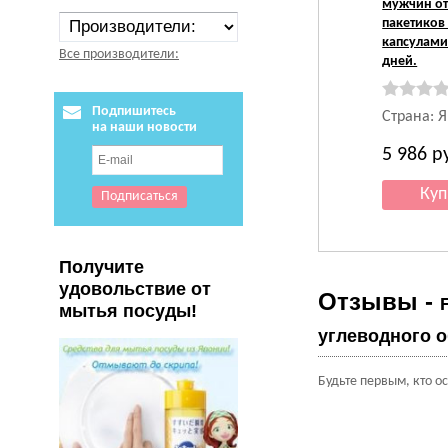
мужчин от 
пакетиков 
капсулами
Все производители:
дней.
Подпишитесь
Страна: 
на наши новости
5 986
р
Получите
удовольствие от
Отзывы -
мытья посуды!
углеводного о
Будьте первым, кто о