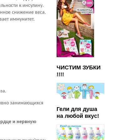
ьности к инсулину.
енное снижение веса.
вает иммунитет.
ЧИСТИМ ЗУБКИ
!!!!
за.
тивно занимающихся
Гели для душа
на любой вкус!
ердце и нервную