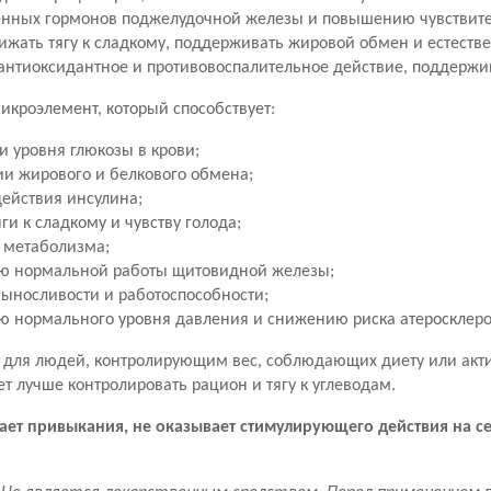
енных гормонов поджелудочной железы и повышению чувствител
ижать тягу к сладкому, поддерживать жировой обмен и естеств
антиоксидантное и противовоспалительное действие, поддержи
кроэлемент, который способствует:
и уровня глюкозы в крови;
и жирового и белкового обмена;
ействия инсулина;
и к сладкому и чувству голода;
 метаболизма;
ю нормальной работы щитовидной железы;
ыносливости и работоспособности;
 нормального уровня давления и снижению риска атеросклеро
 для людей, контролирующим вес, соблюдающих диету или ак
т лучше контролировать рацион и тягу к углеводам.
ает привыкания, не оказывает стимулирующего действия на с