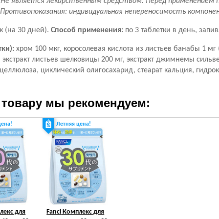
 Не является лекарственным средством. Перед применением 
 Противопоказания: индивидуальная непереносимость компоне
к (на 30 дней).
Способ применения:
по 3 таблетки в день, запив
тки):
хром 100 мкг, коросолевая кислота из листьев банабы 1 мг 
, экстракт листьев шелковицы 200 мг, экстракт джимнемы сильв
целлюлоза, циклический олигосахарид, стеарат кальция, гидр
 товару мы рекомендуем:
цена!
Летняя цена!
лекс для
Fancl
Комплекс для