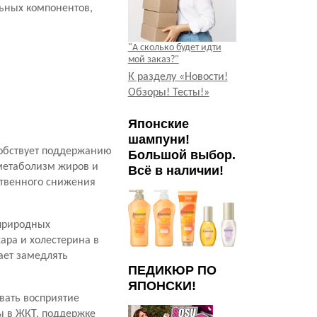
ьных компонентов,
"А сколько будет идти
мой заказ?"
К разделу «Новости!
Обзоры! Тесты!»
Японские
шампуни!
собствует поддержанию
Большой выбор.
 метаболизм жиров и
Всё в наличии!
ственного снижения
природных
ара и холестерина в
ает замедлять
ПЕДИКЮР ПО
ЯПОНСКИ!
вать восприятие
 в ЖКТ, поддержке