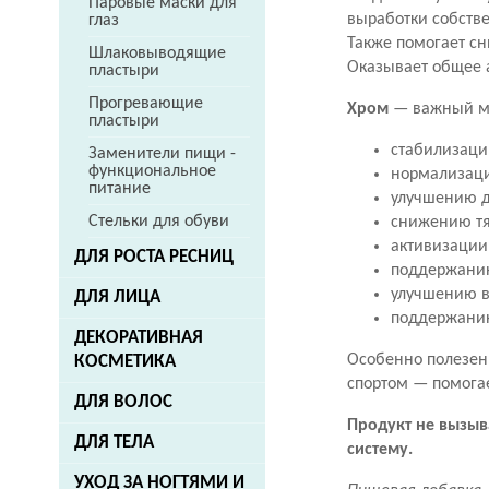
Паровые маски для
выработки собств
глаз
Также помогает сн
Шлаковыводящие
Оказывает общее 
пластыри
Прогревающие
Хром
— важный ми
пластыри
стабилизаци
Заменители пищи -
функциональное
нормализаци
питание
улучшению д
Стельки для обуви
снижению тяг
активизации
ДЛЯ РОСТА РЕСНИЦ
поддержани
улучшению в
ДЛЯ ЛИЦА
поддержанию
ДЕКОРАТИВНАЯ
Особенно полезен
КОСМЕТИКА
спортом — помогае
ДЛЯ ВОЛОС
Продукт не вызыв
ДЛЯ ТЕЛА
систему.
УХОД ЗА НОГТЯМИ И