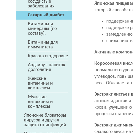
сосудистые
Японская пищевая
заболевания
который способств
Сахарный диабет
поддержанию
Витамины и
поддержке р
минералы (по
составу):
замедлению 
снижению тя
Витамины для
иммунитета
Активные компон
Красота и здоровье
Коросолевая кисл
Аодзиру - напиток
долголетия
нормального уровн
углеводов, повыша
Женские
веса. Обладает а
витамины и
комплексы
Экстракт листьев 
Мужские
антиоксидантов и
витамины и
комплексы
крови, улучшению
процессы старени
Японские блокаторы
вирусов и другая
защита от инфекций
Экстракт джимне
сладкого вкуса на