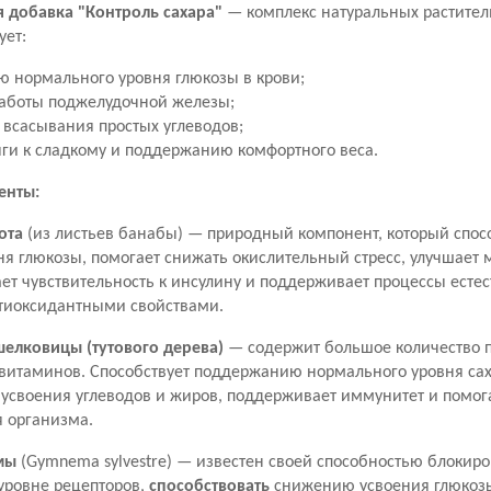
 добавка "Контроль сахара"
— комплекс натуральных растител
ует:
 нормального уровня глюкозы в крови;
аботы поджелудочной железы;
всасывания простых углеводов;
ги к сладкому и поддержанию комфортного веса.
енты:
ота
(из листьев банабы) — природный компонент, который спо
я глюкозы, помогает снижать окислительный стресс, улучшает
ет чувствительность к инсулину и поддерживает процессы есте
нтиоксидантными свойствами.
шелковицы (тутового дерева)
— содержит большое количество 
 витаминов. Способствует поддержанию нормального уровня сах
 усвоения углеводов и жиров, поддерживает иммунитет и помог
я организма.
мы
(Gymnema sylvestre) — известен своей способностью блокиро
 уровне рецепторов,
способствовать
снижению усвоения глюкозы