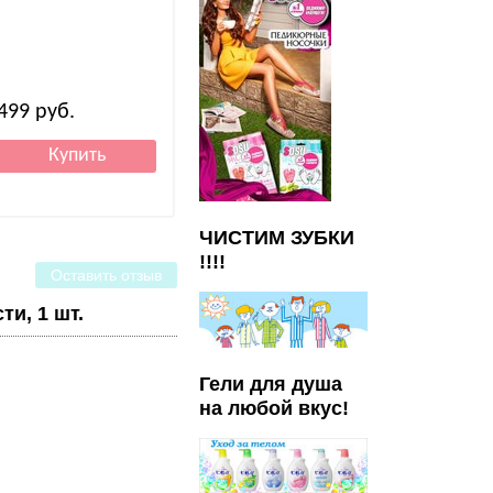
Страна: Яп
499
руб.
410
руб.
217
руб.
ЧИСТИМ ЗУБКИ
!!!!
Оставить отзыв
и, 1 шт.
Гели для душа
на любой вкус!