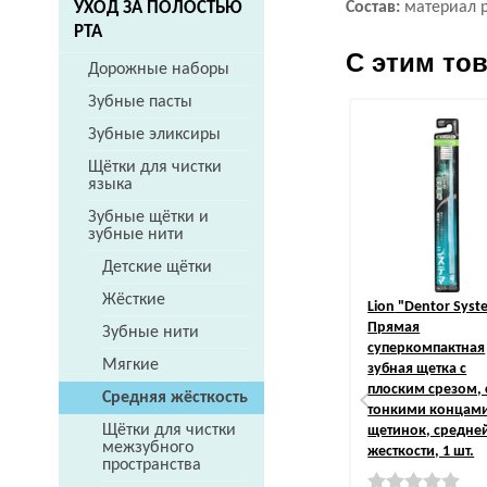
Состав:
материал р
УХОД ЗА ПОЛОСТЬЮ
РТА
С этим то
Дорожные наборы
Зубные пасты
Зубные эликсиры
Щётки для чистки
языка
Зубные щётки и
зубные нити
Детские щётки
Жёсткие
Lion
"Dentor Syst
Прямая
Зубные нити
суперкомпактная
Мягкие
зубная щетка с
плоским срезом, 
Средняя жёсткость
тонкими концам
Щётки для чистки
щетинок, средне
межзубного
жесткости, 1 шт.
пространства