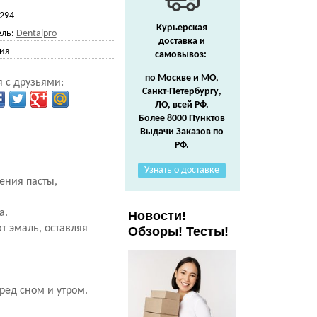
294
Курьерская
ль:
Dentalpro
доставка и
ия
самовывоз:
по Москве и МО,
 с друзьями:
Санкт-Петербургу,
ЛО, всей РФ.
Более 8000 Пунктов
Выдачи Заказов по
РФ.
Узнать о доставке
ения пасты,
а.
Новости!
т эмаль, оставляя
Обзоры! Тесты!
ред сном и утром.