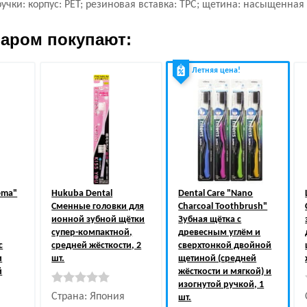
учки: корпус: PET; резиновая вставка: TPC; щетина: насыщенна
варом покупают:
Летняя цена!
ema"
Hukuba Dental
Dental Care
"Nano
Сменные головки для
Charcoal Toothbrush"
ионной зубной щётки
Зубная щётка c
супер-компактной,
древесным углём и
с
средней жёсткости, 2
сверхтонкой двойной
и
шт.
щетиной (средней
й
жёсткости и мягкой) и
изогнутой ручкой, 1
Страна: Япония
шт.