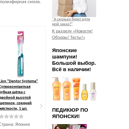
я полиэфирная смола.
"А сколько будет идти
мой заказ?"
Летняя цен
К разделу «Новости!
Обзоры! Тесты!»
Японские
шампуни!
Большой выбор.
Всё в наличии!
Lion
"Dentor Systema"
Lion
"Clinica" 3-рядная
Create
"Dentf
Суперкомпактная
зубная щётка с
Tapered" Зуб
зубная щётка с
плоским срезом,
с компактно
двойной высотой
средней жёсткости, 1
чистящей го
щетинок, средней
шт.
тонкими ко
жёсткости, 1 шт.
щетинок, ср
ПЕДИКЮР ПО
жёсткости, 1 
ЯПОНСКИ!
Страна: Япония
Страна: Япония