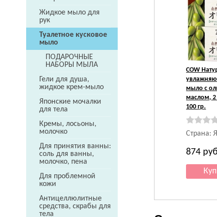
Жидкое мыло для
рук
Туалетное кусковое
мыло
ПОДАРОЧНЫЕ
НАБОРЫ МЫЛА
COW
Нату
увлажня
Гели для душа,
жидкое крем-мыло
мыло с о
маслом, 2 
Японские мочалки
100 гр.
для тела
Кремы, лосьоны,
молочко
Страна: 
Для принятия ванны:
874
руб
соль для ванны,
молочко, пена
Для проблемной
кожи
Антицеллюлитные
средства, скрабы для
тела