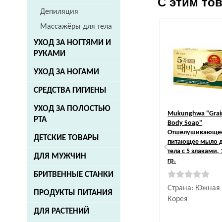
С этим то
Депиляция
Массажёры для тела
УХОД ЗА НОГТЯМИ И
РУКАМИ
УХОД ЗА НОГАМИ
СРЕДСТВА ГИГИЕНЫ
УХОД ЗА ПОЛОСТЬЮ
Mukunghwa
"Grai
РТА
Body Soap"
Отшелушивающе
ДЕТСКИЕ ТОВАРЫ
питающее мыло 
тела с 5 злаками, 
ДЛЯ МУЖЧИН
гр.
БРИТВЕННЫЕ СТАНКИ
Страна: Южная
ПРОДУКТЫ ПИТАНИЯ
Корея
ДЛЯ РАСТЕНИЙ