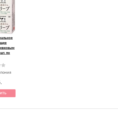
ральное
ющее
ливковым
шт. по
Япония
.