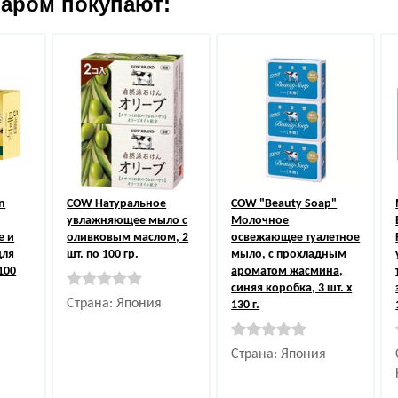
варом покупают:
n
COW
Натуральное
COW
"Beauty Soap"
увлажняющее мыло с
Молочное
е и
оливковым маслом, 2
освежающее туалетное
для
шт. по 100 гр.
мыло, с прохладным
100
ароматом жасмина,
синяя коробка, 3 шт. х
Страна: Япония
130 г.
Страна: Япония