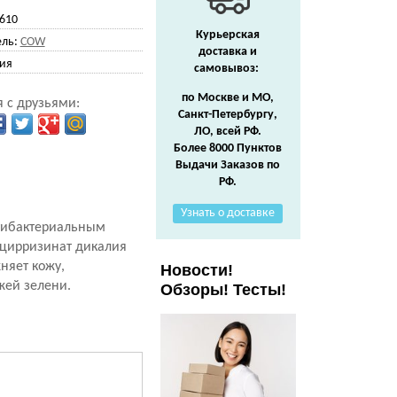
610
Курьерская
ль:
COW
доставка и
ия
самовывоз:
по Москве и МО,
 с друзьями:
Санкт-Петербургу,
ЛО, всей РФ.
Более 8000 Пунктов
Выдачи Заказов по
РФ.
Узнать о доставке
тибактериальным
лицирризинат дикалия
няет кожу,
Новости!
жей зелени.
Обзоры! Тесты!