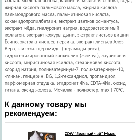
Состав:
мыльная основа, калийная мыльная основа, вода,
жирная кислота пальмового масла, жирная кислота
пальмоядрового масла, пальмитиновая кислота,
кокамидопропилбетаин, экстракт цветков османтуса,
экстракт мёда, гиалуронат натрия, водорастворимый
коллаген, экстракт кожуры дыни, экстракт листьев вишни
Ёсино, экстракт листьев персика, экстракт листьев Алоэ
Вера, гликозил церамиды (церамиды риса),
гидрогенизированный конхиолин (жемчуг), лауриновая
кислота, миристиновая ксилота, стеариновая кислота,
хлорид натрия, поликватерниум-7, поликватерниум-10,
-гликан, глицерин, BG, 1,2-гександиол, пропандиол,
парфюмерная отдушка, этидронат 4Na, EDTA-4Na, оксид
титана, оксид железа. Мочалка - полиэстер, max t 70°C.
К данному товару мы
рекомендуем:
COW
"Зеленый чай" Мыло