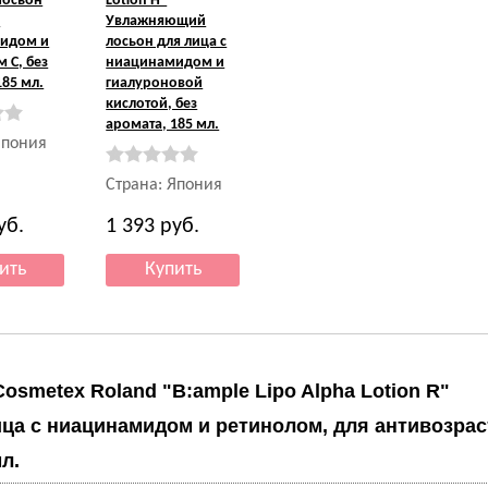
 Лосьон
Lotion H"
с
Увлажняющий
идом и
лосьон для лица с
 С, без
ниацинамидом и
185 мл.
гиалуроновой
кислотой, без
аромата, 185 мл.
Япония
Страна: Япония
уб.
1 393
руб.
Cosmetex Roland "B:ample Lipo Alpha Lotion R"
ца с ниацинамидом и ретинолом, для антивозраст
л.