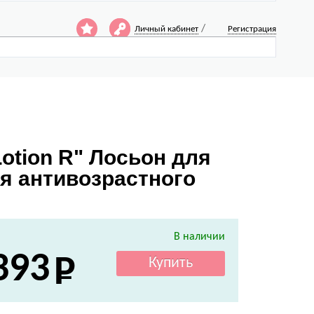
/
Личный кабинет
Регистрация
Lotion R" Лосьон для
я антивозрастного
В наличии
393