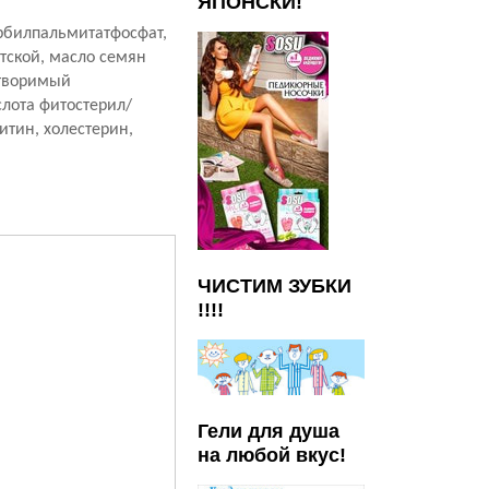
ЯПОНСКИ!
орбилпальмитатфосфат,
атской, масло семян
створимый
слота фитостерил/
итин, холестерин,
ЧИСТИМ ЗУБКИ
!!!!
Гели для душа
на любой вкус!