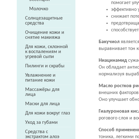
помогает улу
Молочко
эффективно 
снижает пот
Солнцезащитные
предотвраща
средства
способствует
Очищение кожи и
снятие макияжа
Бакучиол
является
Для кожи, склонной
выравнивает тон 
к воспалениям и
угревой сыпи
Ниацинамид
сужае
Пилинги и скрабы
Он обладает анти
нормализуя вырабо
Увлажнение и
питание кожи
Масло ростков ри
Массажёры для
внешних факторов
лица
Оно улучшает обно
Маски для лица
Гиалуроновая кис
Для кожи вокруг глаз
рогового слоя и в
Уход за губами
Способ применен
Средства с
тоника, легкими 
экстрактом алоэ