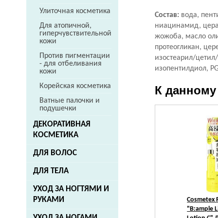
Улиточная косметика
Состав:
вода, пент
ниацинамид, церам
Для атопичной,
гиперчувствительной
жожоба, масло оли
кожи
протеогликан, цер
Против пигментации
изостеарил/цетил/
- для отбеливания
изопентилдиол, PG
кожи
Корейская косметика
К данному
Ватные палочки и
подушечки
ДЕКОРАТИВНАЯ
КОСМЕТИКА
ДЛЯ ВОЛОС
ДЛЯ ТЕЛА
УХОД ЗА НОГТЯМИ И
РУКАМИ
Cosmetex 
"B:ample L
УХОД ЗА НОГАМИ