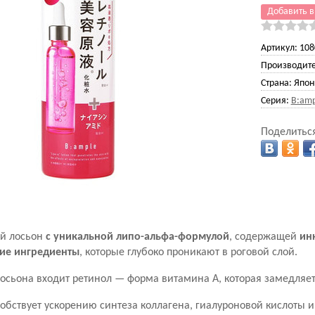
Добавить в
Артикул:
108
Производите
Страна:
Япон
Серия:
B:amp
Поделиться
й лосьон
с уникальной липо-альфа-формулой
, содержащей
ин
ие ингредиенты
, которые глубоко проникают в роговой слой.
лосьона входит ретинол — форма витамина А, которая замедляет
обствует ускорению синтеза коллагена, гиалуроновой кислоты и 