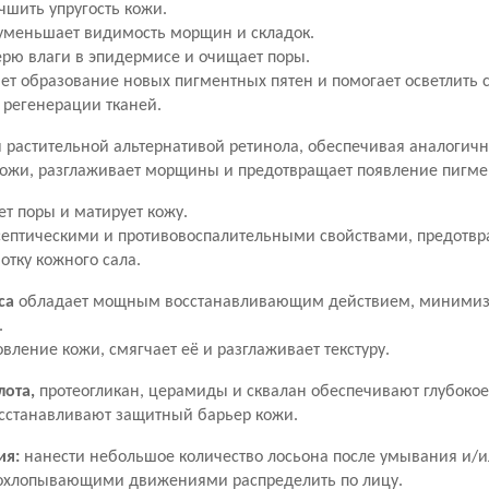
чшить упругость кожи.
уменьшает видимость морщин и складок.
ерю влаги в эпидермисе и очищает поры.
ет образование новых пигментных пятен и помогает осветлить
 регенерации тканей.
 растительной альтернативой ретинола, обеспечивая аналогич
кожи, разглаживает морщины и предотвращает появление пигме
т поры и матирует кожу.
септическими и противовоспалительными свойствами, предотв
тку кожного сала.
са
обладает мощным восстанавливающим действием, минимиз
.
вление кожи, смягчает её и разглаживает текстуру.
лота,
протеогликан, церамиды и сквалан обеспечивают глубокое
осстанавливают защитный барьер кожи.
ия:
нанести небольшое количество лосьона после умывания и/
похлопывающими движениями распределить по лицу.