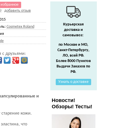
 избранное
добавить отзыв
015
Курьерская
ль:
Cosmetex Roland
доставка и
ия
самовывоз:
le
по Москве и МО,
Санкт-Петербургу,
 с друзьями:
ЛО, всей РФ.
Более 8000 Пунктов
Выдачи Заказов по
РФ.
Узнать о доставке
капсулированные и
Новости!
Обзоры! Тесты!
 старение кожи.
эластина, что