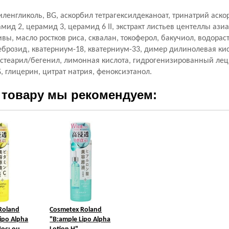
иленгликоль, BG, аскорбил тетрагексилдеканоат, тринатрий аск
ид 2, церамид 3, церамид 6 II, экстракт листьев центеллы ази
вы, масло ростков риса, сквалан, токоферол, бакучиол, водора
еброзид, кватерниум-18, кватерниум-33, димер дилинолевая ки
стеарил/бегенил, лимонная кислота, гидрогенизированный лец
, глицерин, цитрат натрия, феноксиэтанол.
 товару мы рекомендуем:
Roland
Cosmetex Roland
ipo Alpha
"B:ample Lipo Alpha