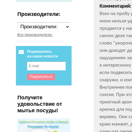
Комментарий:
Взял на пробу
Производители:
меня нельзя уд
продается у на
Все производители:
самом деле так
слово "укороче
они доходят д
Подпишитесь
на наши новости
ощущениям зам
к интересному 
если подвесить
снаружи, и изн
Внутреннее по
снятие. При эт
Получите
приятный аром
удовольствие от
крючка для по
мытья посуды!
веревку. Они с
краю манжет, 
один раз закр