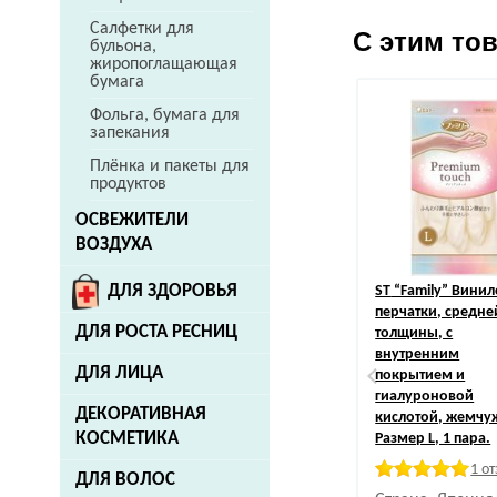
Салфетки для
С этим то
бульона,
жиропоглащающая
бумага
Фольга, бумага для
запекания
Плёнка и пакеты для
продуктов
ОСВЕЖИТЕЛИ
ВОЗДУХА
ДЛЯ ЗДОРОВЬЯ
ST
“Family” Вини
перчатки, средне
ДЛЯ РОСТА РЕСНИЦ
толщины, с
внутренним
ДЛЯ ЛИЦА
покрытием и
гиалуроновой
ДЕКОРАТИВНАЯ
кислотой, жемчу
КОСМЕТИКА
Размер L, 1 пара.
1 о
ДЛЯ ВОЛОС