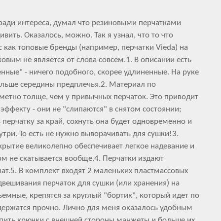
 ради интереса, думал что резиновыми перчатками
ивить. Оказалось, можно. Так я узнал, что то что
с как топовые бренды (например, перчатки Vieda) на
овым не является от слова совсем.1. В описании есть
нные" - ничего подобного, скорее удлиненные. На руке
альше середины предплечья.2. Материал по
етно толще, чем у привычных перчаток. Это приводит
эффекту - они не "слипаются" в снятом состоянии;
 перчатку за край, сохнуть она будет одновременно и
утри. То есть не нужно выворачивать для сушки!3.
крытие великолепно обеспечивает легкое надевание и
ом не скатывается вообще.4. Перчатки издают
ат.5. В комплект входят 2 маленьких пластмассовых
двешивания перчаток для сушки (или хранения) на
ъемные, крепятся за круглый "бортик", который идет по
держатся прочно. Лично для меня оказалось удобным
епить крючки с внешней стороны манжеты и больше их