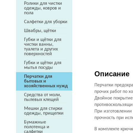
Ролики для чистки
одежды, ковров и
пола
Салфетки для уборки
Швабры, щётки
Губки и щётки для
чистки ванны,
туалета и других
поверхностей
Губки и щётки для
мытья посуды
Описание
Перчатки для
бытовых и
Перчатки предохра
хозяйственных нужд
прочих работ по хо
Средства от моли,
Двойное покрытие 
пылевых клещей
противоскользящий
Мешки для стирки
При изготовлении 
одежды, прищепки
прочность при исп
Бумажные
полотенца и
В комплекте крючк
салфетки