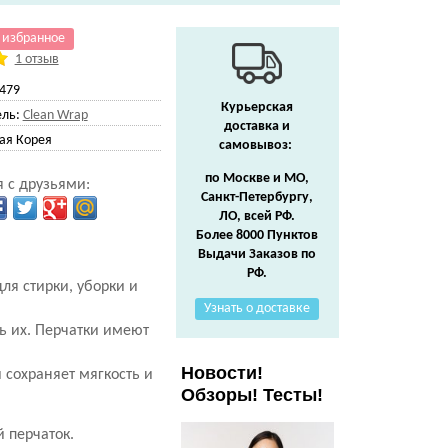
 избранное
1 отзыв
479
Курьерская
ль:
Clean Wrap
доставка и
я Корея
самовывоз:
по Москве и МО,
 с друзьями:
Санкт-Петербургу,
ЛО, всей РФ.
Более 8000 Пунктов
Выдачи Заказов по
РФ.
ля стирки, уборки и
Узнать о доставке
ь их. Перчатки имеют
Новости!
 сохраняет мягкость и
Обзоры! Тесты!
 перчаток.