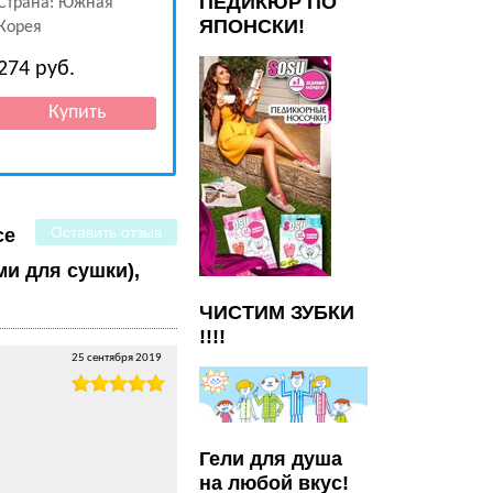
ПЕДИКЮР ПО
Страна: Южная
ЯПОНСКИ!
Корея
274
руб.
250
руб.
488
руб.
Оставить отзыв
ce
ми для сушки),
ЧИСТИМ ЗУБКИ
!!!!
25 сентября 2019
Гели для душа
на любой вкус!