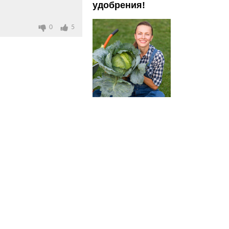
удобрения!
0
5