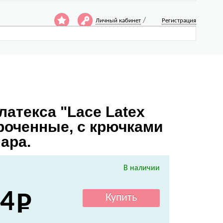
/
Личный кабинет
Регистрация
латекса "Lace Latex
роченные, с крючками
ара.
В наличии
4