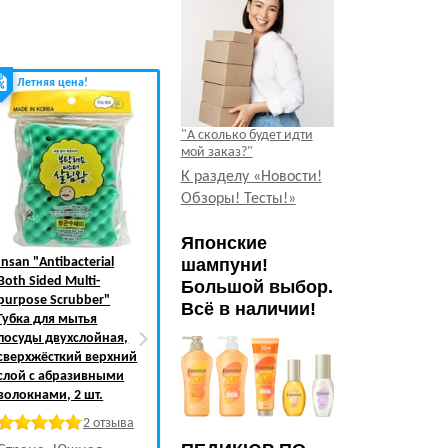
Летняя цена!
Хит продаж!
"А сколько будет идти
мой заказ?"
К разделу «Новости!
Обзоры! Тесты!»
Японские
Insan
"Antibacterial
Kaneyo
"Cleanser"
ST
“Family" 
шампуни!
Both Sided Multi-
Порошок чистящий,
перчатки (у
Большой выбор.
purpose Scrubber"
традиционный, 400 г.
с внутренни
Всё в наличии!
Губка для мытья
покрытием)
3 отзыва
посуды двухслойная,
лавандовые,
Страна: Япония
сверхжёсткий верхний
М.
слой с абразивными
волокнами, 2 шт.
Страна: Яп
2 отзыва