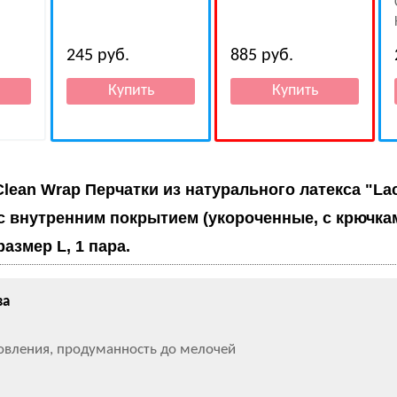
245
руб.
885
руб.
Clean Wrap Перчатки из натурального латекса "La
 с внутренним покрытием (укороченные, с крючка
азмер L, 1 пара.
ва
товления, продуманность до мелочей