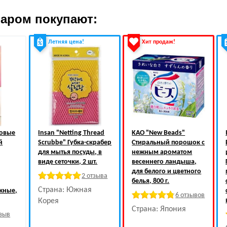
варом покупают:
Летняя цена!
Хит продаж!
ловые
Insan
"Netting Thread
KAO
"New Beads"
й
Scrubbe" Губка-скрабер
Стиральный порошок с
для мытья посуды, в
нежным ароматом
виде сеточки, 2 шт.
весеннего ландыша,
для белого и цветного
2 отзыва
белья, 800 г.
Страна: Южная
жные,
6 отзывов
Корея
Страна: Япония
тзыв