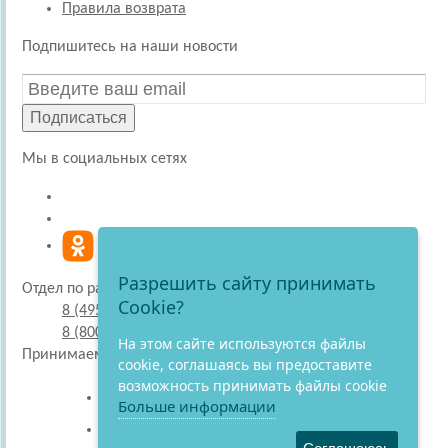
Правила возврата
Подпишитесь на наши новости
Подписаться
Мы в социальных сетях
Разрешить сайту принимать
Отдел по работе с покупателями
Cookie?
8 (495) 220-51-30
8 (800) 707-27-19
На этом сайте используются файлы
Принимаем к оплате
cookie, соглашаясь вы предоставите
возможность принимать файлы cookie
Больше информации