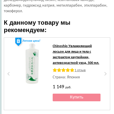
дилаурамидоглутамид лизин, ксантановая камедь,
карбомер, гидроксид натрия, метилпарабен, этилпарабен,
токоферол.
К данному товару мы
рекомендуем:
Летняя цена!
Ле
Chinoshio
Увлажняющий
лосьон для лица и тела с
экстрактом хаутюйнии,
антивозрастной уход, 500 мл.
1 отзыв
Страна: Япония
1 149
руб.