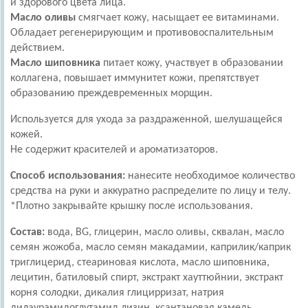
и здорового цвета лица.
Масло оливы
смягчает кожу, насыщает ее витаминами.
Обладает регенерирующим и противовоспалительным
действием.
Масло шиповника
питает кожу, участвует в образовании
коллагена, повышает иммунитет кожи, препятствует
образованию преждевременных морщин.
Используется для ухода за раздраженной, шелушащейся
кожей.
Не содержит красителей и ароматизаторов.
Способ использования:
нанесите необходимое количество
средства на руки и аккуратно распределите по лицу и телу.
*Плотно закрывайте крышку после использования.
Состав:
вода, BG, глицерин, масло оливы, сквалан, масло
семян жожоба, масло семян макадамии, каприлик/каприк
триглицерид, стеариновая кислота, масло шиповника,
лецитин, батиловый спирт, экстракт хауттюйнии, экстракт
корня солодки, дикалия глицирризат, натрия