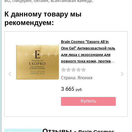
BG, глицерин, бетаин, ксантановая камедь.
К данному товару мы
рекомендуем:
Brain Cosmos
"Exopro All in
One Gel" Антивозрастной гель
для лица с экзосомами для
ровного тона кожи, против
пигментации, 100 г.
Страна: Япония
3 665
руб.
Отзывы -