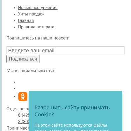
Новые поступления
Хиты продаж
Главная
Правила возврата
Подпишитесь на наши новости
Подписаться
Мы в социальных сетях
Разрешить сайту принимать
Отдел по работе с покупателями
Cookie?
8 (495) 220-51-30
8 (800) 707-27-19
На этом сайте используются файлы
Принимаем к оплате