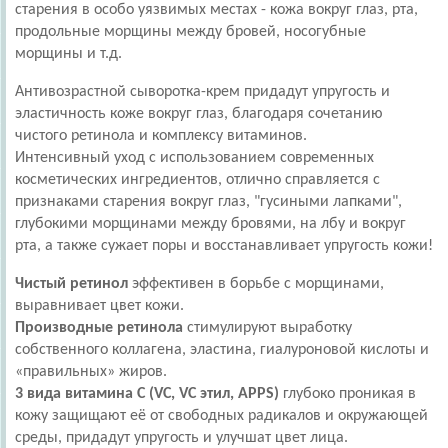
старения в особо уязвимых местах - кожа вокруг глаз, рта,
продольные морщины между бровей, носогубные
морщины и т.д.
Антивозрастной сыворотка-крем придадут упругость и
эластичность коже вокруг глаз, благодаря сочетанию
чистого ретинола и комплексу витаминов.
Интенсивный уход с использованием современных
косметических ингредиентов, отлично справляется с
признаками старения вокруг глаз, "гусиными лапками",
глубокими морщинами между бровями, на лбу и вокруг
рта, а также сужает поры и восстанавливает упругость кожи!
Чистый ретинол
эффективен в борьбе с морщинами,
выравнивает цвет кожи.
Производные ретинола
стимулируют выработку
собственного коллагена, эластина, гиалуроновой кислоты и
«правильных» жиров.
3 вида витамина С
(
VC
,
VC
этил,
APPS
)
глубоко проникая в
кожу защищают её от свободных радикалов и окружающей
среды, придадут упругость и улучшат цвет лица.