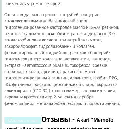
применять утром и вечером.
Состав:
вода, масло рисовых отрубей, глицерин,
этилгексилпальмитат, бегениловый спирт,
гидрогенизированное касторовое масло PEG-60, ретинол,
ретинола пальмитат, аскорбилтетрагексилдеканоат, 3-0-
этиласкорбиновая кислота, тринатрийпальмитат,
аскорбилфосфат, гидролизованный коллаген,
ферментированный жидкий экстракт лактобактерий/
гидролизованного коллагена, астаксантин, пантенол,
экстракт Haematococcus pluvialis, токоферол, соевые
стерины, сквалан, аргинин, арахисовое масло,
гидрогенизированный лецитин, аллантоин, сорбит, DPG,
BG, фитиновая кислота, цетеариловый спирт, (акрилаты/
алкилакрилат (C10-30)) кроссполимер, гидроксид калия,
акрилаты кроссполимер-2-Na, оксид серебра,
феноксиэтанол, метилпарабен, экстракт плодов гардении.
Отзывы -
Akari "Memoto
Оставить отзыв