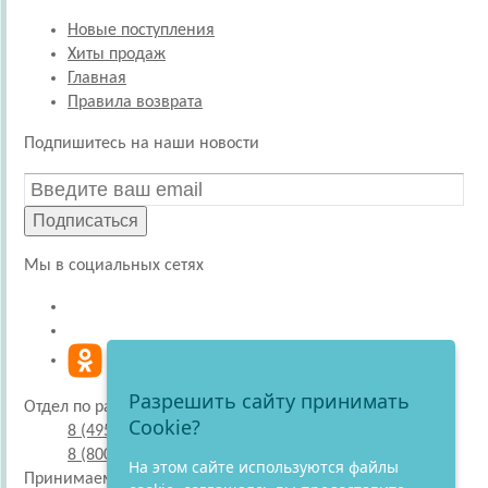
Новые поступления
Хиты продаж
Главная
Правила возврата
Подпишитесь на наши новости
Подписаться
Мы в социальных сетях
Разрешить сайту принимать
Отдел по работе с покупателями
Cookie?
8 (495) 220-51-30
8 (800) 707-27-19
На этом сайте используются файлы
Принимаем к оплате