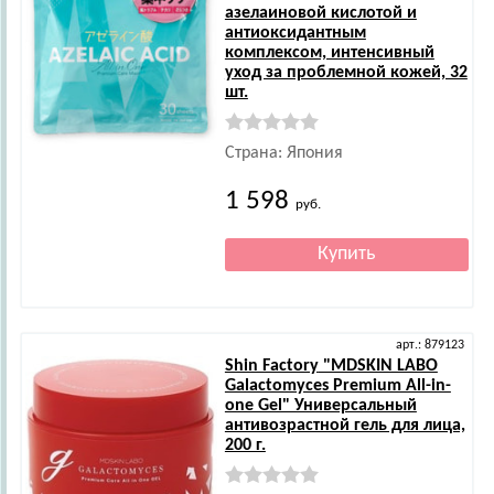
азелаиновой кислотой и
антиоксидантным
комплексом, интенсивный
уход за проблемной кожей, 32
шт.
Страна: Япония
1 598
руб.
арт.: 879123
Shin Factory
"MDSKIN LABO
Galactomyces Premium All-in-
one Gel" Универсальный
антивозрастной гель для лица,
200 г.