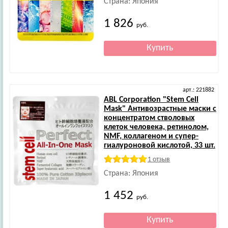
Страна: Япония
1 826
руб.
арт.: 221882
ABL Corporation
"Stem Cell
Mask" Антивозрастные маски с
концентратом стволовых
клеток человека, ретинолом,
NMF, коллагеном и супер-
гиалуроновой кислотой, 33 шт.
1 отзыв
Страна: Япония
1 452
руб.