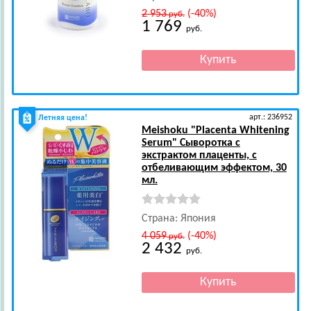
2 953
(-40%)
руб.
1 769
руб.
арт.: 236952
Летняя цена!
Meishoku
"Placenta Whitening
Serum" Сыворотка с
экстрактом плаценты, с
отбеливающим эффектом, 30
мл.
Страна: Япония
4 059
(-40%)
руб.
2 432
руб.