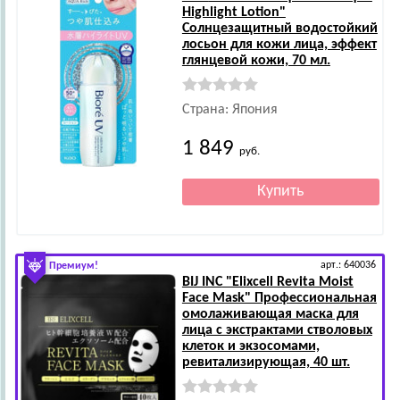
Highlight Lotion"
Солнцезащитный водостойкий
лосьон для кожи лица, эффект
глянцевой кожи, 70 мл.
Страна: Япония
1 849
руб.
арт.: 640036
Премиум!
BIJ INC
"Elixcell Revita Moist
Face Mask" Профессиональная
омолаживающая маска для
лица с экстрактами стволовых
клеток и экзосомами,
ревитализирующая, 40 шт.