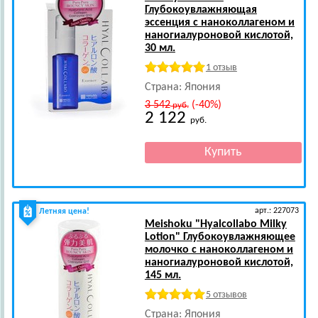
Глубокоувлажняющая
эссенция с наноколлагеном и
наногиалуроновой кислотой,
30 мл.
1 отзыв
Страна: Япония
3 542
(-40%)
руб.
2 122
руб.
арт.: 227073
Летняя цена!
Meishoku
"Hyalcollabo Milky
Lotion" Глубокоувлажняющее
молочко с наноколлагеном и
наногиалуроновой кислотой,
145 мл.
5 отзывов
Страна: Япония