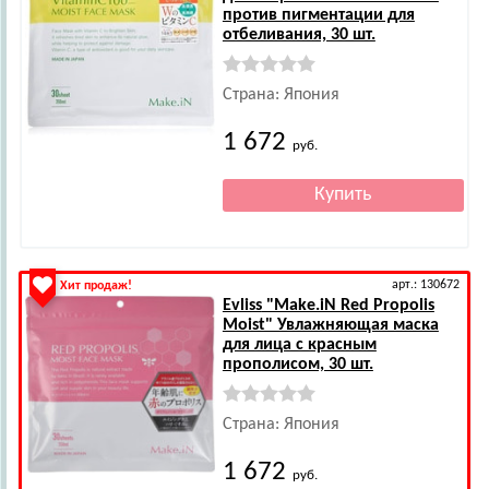
против пигментации для
отбеливания, 30 шт.
Страна: Япония
1 672
руб.
арт.: 130672
Хит продаж!
Evliss
"Make.iN Red Propolis
Moist" Увлажняющая маска
для лица с красным
прополисом, 30 шт.
Страна: Япония
1 672
руб.