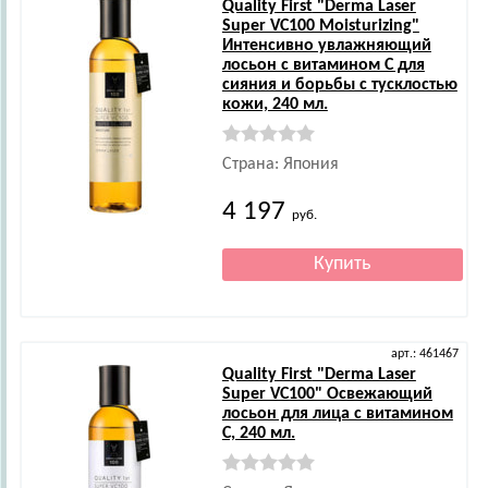
Quality First
"Derma Laser
Super VC100 Moisturizing"
Интенсивно увлажняющий
лосьон с витамином С для
сияния и борьбы с тусклостью
кожи, 240 мл.
Страна: Япония
4 197
руб.
арт.: 461467
Quality First
"Derma Laser
Super VC100" Освежающий
лосьон для лица с витамином
С, 240 мл.