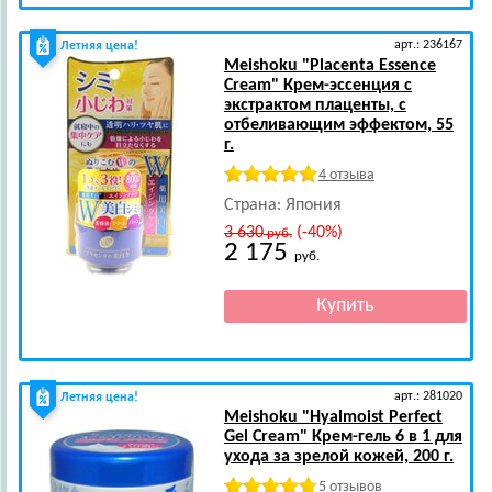
арт.: 236167
Летняя цена!
Meishoku
"Placenta Essence
Cream" Крем-эссенция с
экстрактом плаценты, с
отбеливающим эффектом, 55
г.
4 отзыва
Страна: Япония
3 630
(-40%)
руб.
2 175
руб.
арт.: 281020
Летняя цена!
Meishoku
"Hyalmoist Perfect
Gel Cream" Крем-гель 6 в 1 для
ухода за зрелой кожей, 200 г.
5 отзывов