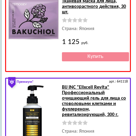
Тканевая маска для лица,
антивозрастного действия, 30
шт.
Страна: Япония
1 125
руб.
арт.: 641118
Премиум!
BIJ INC
"Elixcell Revita"
Профессиональный
очищающий гель для лица со
стоволовыми клетками и
фуллереном,
ревитализирующий, 300 г.
Страна: Япония