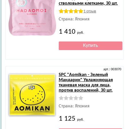
стволовыми клетками, 30 шт.
1 отзыв
Страна: Япония
1 410
руб.
арт.: 003070
SPC
"Aomikan - Зеленый
Мандарин" Увлажняющая
тканевая маска для лица,
против воспалений, 30 шт.
Страна: Япония
1 125
руб.