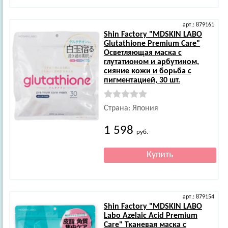
арт.: 879161
Shin Factory
"MDSKIN LABO
Glutathione Premium Care"
Осветляющая маска с
глутатионом и арбутином,
сияние кожи и борьба с
пигментацией, 30 шт.
Страна: Япония
1 598
руб.
арт.: 879154
Shin Factory
"MDSKIN LABO
Labo Azelaic Acid Premium
Care" Тканевая маска с