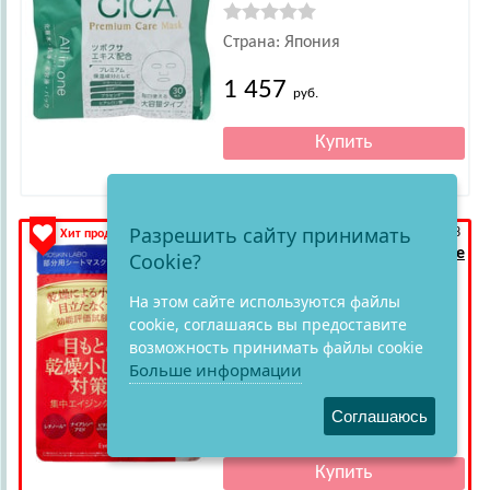
Страна: Япония
1 457
руб.
Разрешить сайту принимать
арт.: 879178
Хит продаж!
Shin Factory
"MDSKIN LABO Eye
Cookie?
Sheet Mask" Тканевые патчи
для области вокруг глаз и
На этом сайте используются файлы
носовых складок, 64 шт.
cookie, соглашаясь вы предоставите
1 отзыв
возможность принимать файлы cookie
Больше информации
Страна: Япония
Соглашаюсь
995
руб.