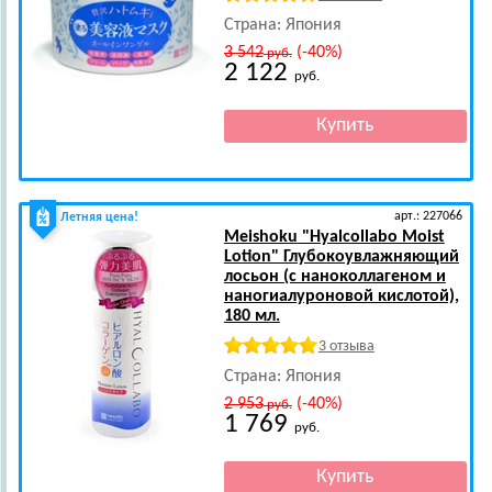
Страна: Япония
3 542
(-40%)
руб.
2 122
руб.
арт.: 227066
Летняя цена!
Meishoku
"Hyalcollabo Moist
Lotion" Глубокоувлажняющий
лосьон (с наноколлагеном и
наногиалуроновой кислотой),
180 мл.
3 отзыва
Страна: Япония
2 953
(-40%)
руб.
1 769
руб.