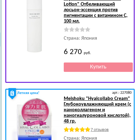
Lotion" Отбеливающий
лосьон-эссенция против
пигментации с витамином С,
100 мл.
Страна: Япония
6 270
руб.
арт.: 227080
Летняя цена!
Meishoku
"Hyalcollabo Cream"
Глубокоувлажняющий крем (с
наноколлагеном и
наногиалуроновой кислотой),
48 гр.
7 отзывов
Страна: Япония