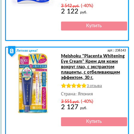
3 542
(-40%)
руб.
2 122
руб.
арт.: 236143
Летняя цена!
Meishoku
"Placenta Whitening
Eye Cream" Крем для кожи
вокруг глаз, с экстрактом
плаценты, с отбеливающим
эффектом, 30 г.
3 отзыва
Страна: Япония
3 551
(-40%)
руб.
2 127
руб.