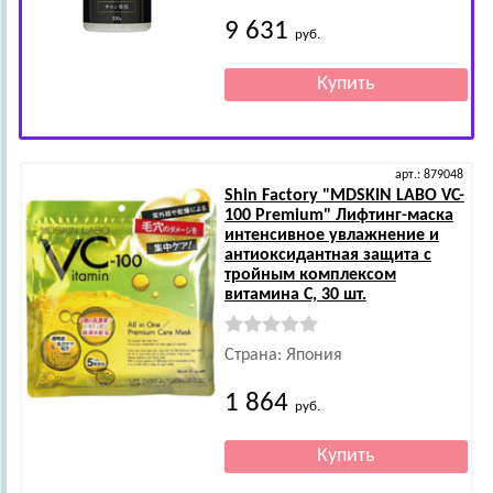
9 631
руб.
арт.: 879048
Shin Factory
"MDSKIN LABO VC-
100 Premium" Лифтинг-маска
интенсивное увлажнение и
антиоксидантная защита с
тройным комплексом
витамина С, 30 шт.
Страна: Япония
1 864
руб.