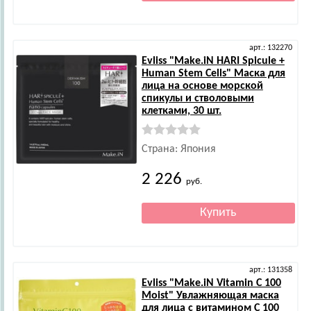
арт.: 132270
Evliss
"Make.iN HARI Spicule +
Human Stem Cells" Маска для
лица на основе морской
спикулы и стволовыми
клетками, 30 шт.
Страна: Япония
2 226
руб.
арт.: 131358
Evliss
"Make.iN Vitamin C 100
Moist" Увлажняющая маска
для лица с витамином С 100