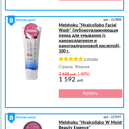
арт.: 227868
Летняя цена!
Meishoku
"Hyalcollabo Facial
Wash" Глубокоувлажняющая
пенка для умывания (с
наноколлагеном и
наногиалуроновой кислотой),
100 г.
3 отзыва
Страна: Япония
2 658
(-40%)
руб.
1 592
руб.
арт.: 227097
Летняя цена!
Meishoku
"Hyalcollabo W Moist
Beauty Essence"