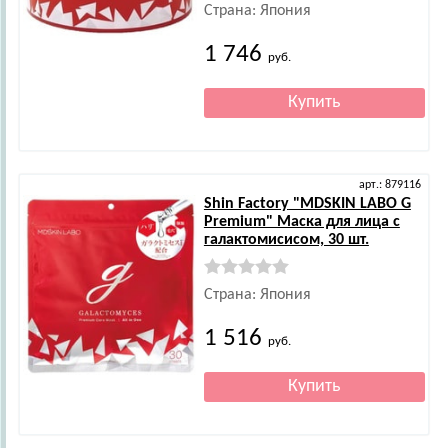
Страна: Япония
1 746
руб.
арт.: 879116
Shin Factory
"MDSKIN LABO G
Premium" Маска для лица с
галактомисисом, 30 шт.
Страна: Япония
1 516
руб.