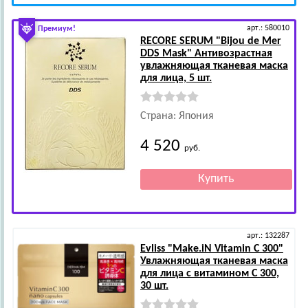
арт.: 580010
Премиум!
RECORE SERUM
"Bijou de Mer
DDS Mask" Антивозрастная
увлажняющая тканевая маска
для лица, 5 шт.
Страна: Япония
4 520
руб.
арт.: 132287
Evliss
"Make.iN Vitamin C 300"
Увлажняющая тканевая маска
для лица с витамином C 300,
30 шт.