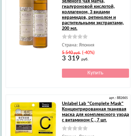
зелёного чая матча,
гиалуроновой кислотой,
коллагеном, 3 видами
керамидов, ретинолом и
растительными экстрактами,
200 мл.
Страна: Япония
5 540
(-40%)
руб.
3 319
руб.
арт.: 882665
Unlabel Lab
"Complete Mask"
Концентрированная тканевая
маска для комплексного ухода
с витамином С , 7 шт.