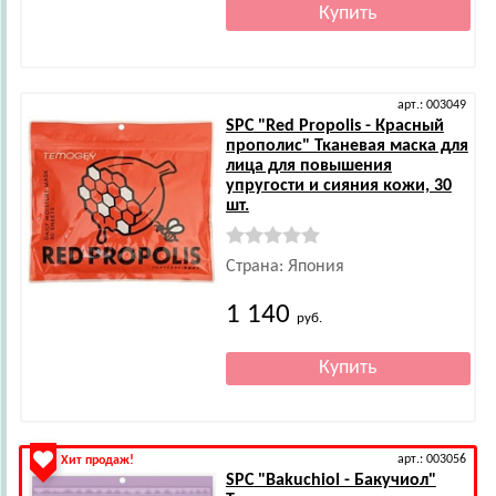
арт.: 003049
SPC
"Red Propolis - Красный
прополис" Тканевая маска для
лица для повышения
упругости и сияния кожи, 30
шт.
Страна: Япония
1 140
руб.
арт.: 003056
Хит продаж!
SPC
"Bakuchiol - Бакучиол"