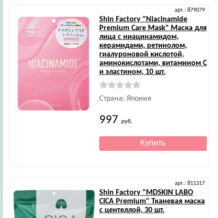
арт.: 879079
Shin Factory
"Niacinamide
Premium Care Mask" Маска для
лица с ниацинамидом,
керамидами, ретинолом,
гиалуроновой кислотой,
аминокислотами, витамином С
и эластином, 10 шт.
Страна: Япония
997
руб.
арт.: 811317
Shin Factory
"MDSKIN LABO
CICA Premium" Тканевая маска
с центеллой, 30 шт.