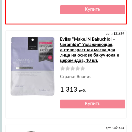
арт.: 131839
Evliss
"Make.iN Bakuchiol +
Ceramide" Увлажняющая,
антивозрастная маска для
лица на основе бакучиола и
церамидов, 10 шт.
Страна: Япония
1 313
руб.
арт.: 461474