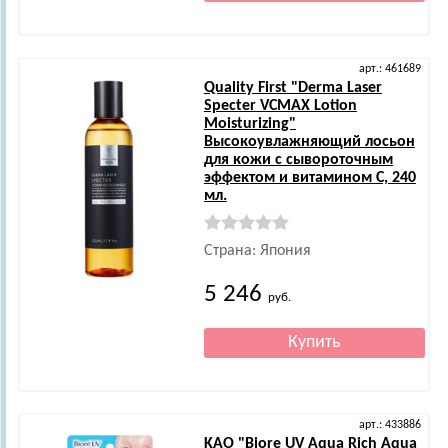
арт.: 461689
Quality First
"Derma Laser
Specter VCMAX Lotion
Moisturizing"
Высокоувлажняющий лосьон
для кожи с сывороточным
эффектом и витамином С, 240
мл.
Страна: Япония
5 246
руб.
арт.: 433886
KAO
"Biore UV Aqua Rich Aqua